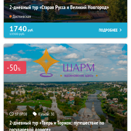
2-дневный тур «Старая Русса и Великий Новгород»
Достоевская
1740
ПОДРОБНЕЕ
руб.
13900
руб.
-50
%
17:07:07
Купили:
30
2-дневный тур «Тверь и Торжок: путешествие по
государевой дороге»