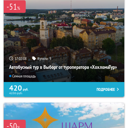
-51
%
17:07:07
Купили:
9
Автобусный тур в Выборг от туроператора «ХохломаТур»
Сенная площадь
420
ПОДРОБНЕЕ
руб.
4230
руб.
-50
%