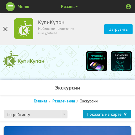
Меню
Рязань
КупиКупон
Мобильное приложение
Загрузить
ещё удобнее
Экскурсии
Главная
Развлечения
Экскурсии
Показать на карте
По рейтингу