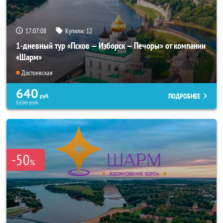
17:07:07
Купили:
12
1-дневный тур «Псков — Изборск — Печоры» от компании
«Шарм»
Достоевская
640
ПОДРОБНЕЕ
руб.
5100
руб.
-50
%