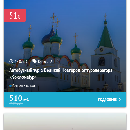
-51
%
17:07:07
Купили:
2
Автобусный тур в Великий Новгород от туроператора
«ХохломаТур»
Сенная площадь
510
ПОДРОБНЕЕ
руб.
5190
руб.