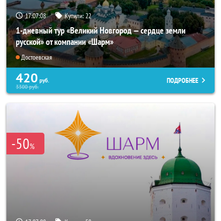
17:07:07
Купили:
22
1-дневный тур «Великий Новгород — сердце земли
русской» от компании «Шарм»
Достоевская
420
ПОДРОБНЕЕ
руб.
3300
руб.
-50
%