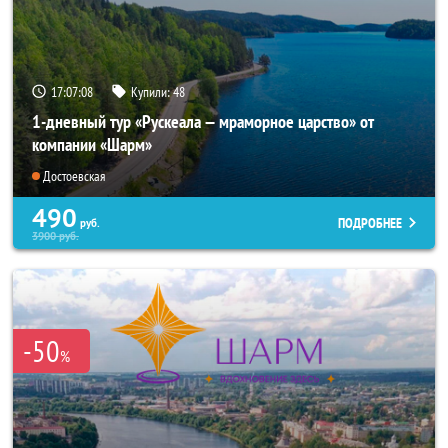
17:07:07
Купили:
48
1-дневный тур «Рускеала — мраморное царство» от
компании «Шарм»
Достоевская
490
ПОДРОБНЕЕ
руб.
3900
руб.
-50
%