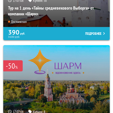
17:07:07
Купили:
58
Тур на 1 день «Тайны средневекового Выборга» от
компании «Шарм»
Достоевская
390
ПОДРОБНЕЕ
руб.
3100
руб.
-50
%
17:07:07
Купили:
8