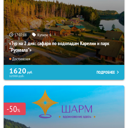
17:07:07
Купили:
6
«Тур на 2 дня: сафари по водопадам Карелии и парк
“Рускеала"»
Достоевская
1620
ПОДРОБНЕЕ
руб.
12900
руб.
-50
%