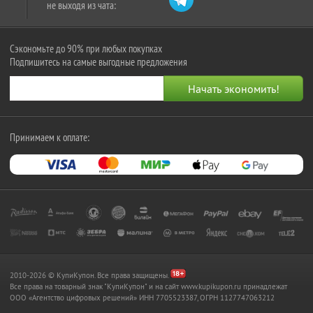
не выходя из чата:
Сэкономьте до 90% при любых покупках
Подпишитесь на самые выгодные предложения
Принимаем к оплате:
2010-2026 © КупиКупон. Все права защищены.
Все права на товарный знак "КупиКупон" и на сайт www.kupikupon.ru принадлежат
OOO «Агентство цифровых решений» ИНН 7705523387, ОГРН 1127747063212