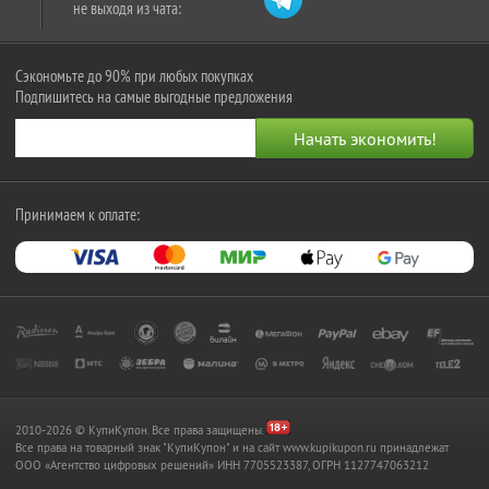
не выходя из чата:
Сэкономьте до 90% при любых покупках
Подпишитесь на самые выгодные предложения
Принимаем к оплате:
2010-2026 © КупиКупон. Все права защищены.
Все права на товарный знак "КупиКупон" и на сайт www.kupikupon.ru принадлежат
OOO «Агентство цифровых решений» ИНН 7705523387, ОГРН 1127747063212