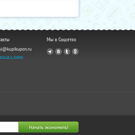
такты
Мы в Соцсетях
si@kupikupon.ru
аться с нами