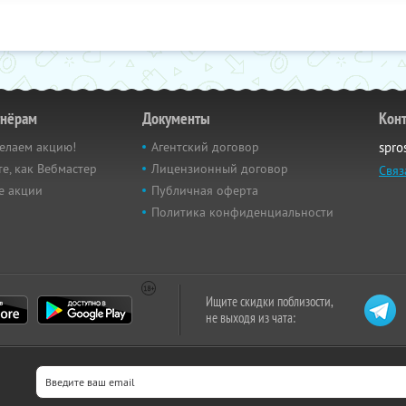
тнёрам
Документы
Кон
елаем акцию!
Агентский договор
spro
е, как Вебмастер
Лицензионный договор
Связ
е акции
Публичная оферта
Политика конфиденциальности
Ищите скидки поблизости,
не выходя из чата: