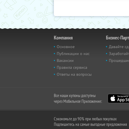
Компания
Бизнес-Пар
Основное
Давайте сд
Публикации о нас
Заработайт
Вакансии
Прошедши
Правила сервиса
Ответы на вопросы
Все наши купоны доступны
через Мобильное Приложение:
Сэкономьте до 90% при любых покупках
Подпишитесь на самые выгодные предложения