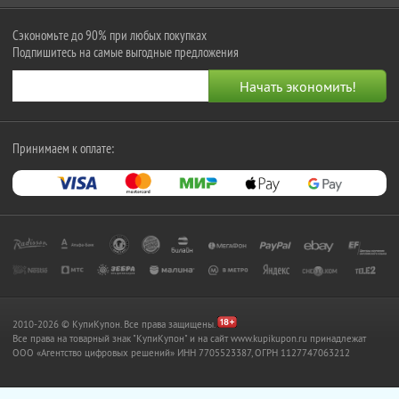
Сэкономьте до 90% при любых покупках
Подпишитесь на самые выгодные предложения
Принимаем к оплате:
2010-2026 © КупиКупон. Все права защищены.
Все права на товарный знак "КупиКупон" и на сайт www.kupikupon.ru принадлежат
OOO «Агентство цифровых решений» ИНН 7705523387, ОГРН 1127747063212