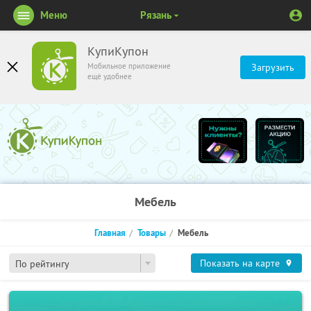
Меню
Рязань
КупиКупон
Мобильное приложение
Загрузить
ещё удобнее
Мебель
Главная
Товары
Мебель
Показать на карте
По рейтингу