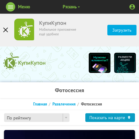
Меню
Рязань
КупиКупон
Мобильное приложение
Загрузить
ещё удобнее
Фотосессия
Главная
Развлечения
Фотосессия
Показать на карте
По рейтингу