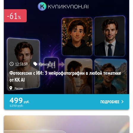
-61
%
12:58:59
Купили:
81
Фотосессия с ИИ: 3 нейрофотографии в любой тематике
от KK AI
Россия
499
ПОДРОБНЕЕ
руб.
1290
руб.