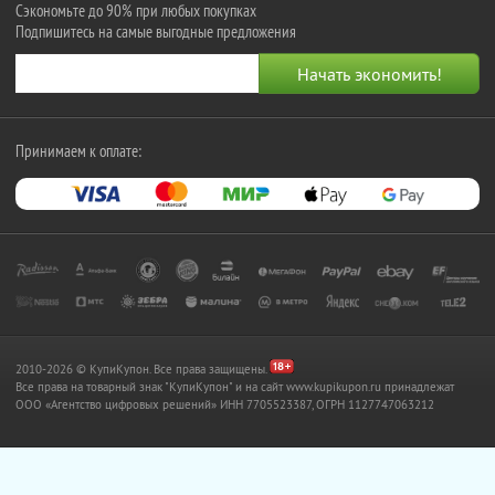
Сэкономьте до 90% при любых покупках
Подпишитесь на самые выгодные предложения
Принимаем к оплате:
2010-2026 © КупиКупон. Все права защищены.
Все права на товарный знак "КупиКупон" и на сайт www.kupikupon.ru принадлежат
OOO «Агентство цифровых решений» ИНН 7705523387, ОГРН 1127747063212