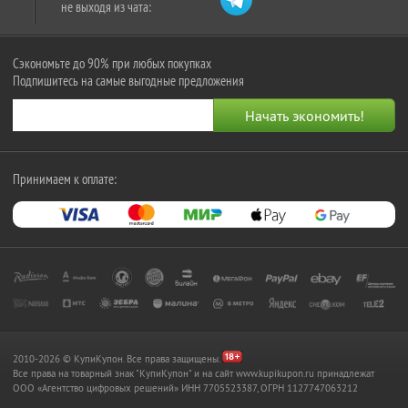
не выходя из чата:
Сэкономьте до 90% при любых покупках
Подпишитесь на самые выгодные предложения
Принимаем к оплате:
2010-2026 © КупиКупон. Все права защищены.
Все права на товарный знак "КупиКупон" и на сайт www.kupikupon.ru принадлежат
OOO «Агентство цифровых решений» ИНН 7705523387, ОГРН 1127747063212