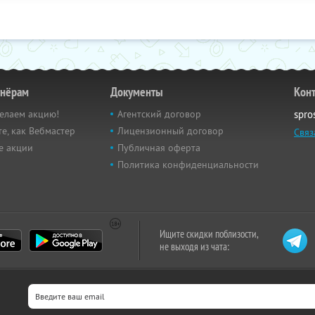
тнёрам
Документы
Кон
елаем акцию!
Агентский договор
spro
е, как Вебмастер
Лицензионный договор
Связ
е акции
Публичная оферта
Политика конфиденциальности
Ищите скидки поблизости,
не выходя из чата: