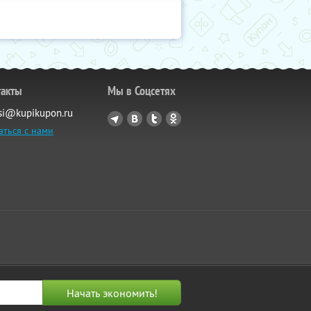
такты
Мы в Соцсетях
si@kupikupon.ru
аться с нами