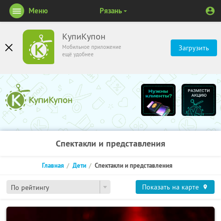
Меню
Рязань
КупиКупон
Мобильное приложение
Загрузить
ещё удобнее
Спектакли и представления
Главная
Дети
Спектакли и представления
Показать на карте
По рейтингу