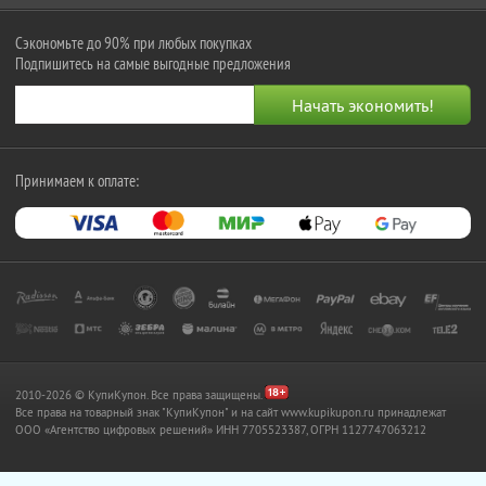
Сэкономьте до 90% при любых покупках
Подпишитесь на самые выгодные предложения
Принимаем к оплате:
2010-2026 © КупиКупон. Все права защищены.
Все права на товарный знак "КупиКупон" и на сайт www.kupikupon.ru принадлежат
OOO «Агентство цифровых решений» ИНН 7705523387, ОГРН 1127747063212