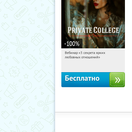
-100
%
Вебинар «3 секрета ярких
19:25:09
Получили:
37
любовных отношений»
Россия
Бесплатно