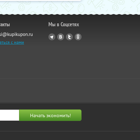
такты
Мы в Соцсетях
si@kupikupon.ru
аться с нами