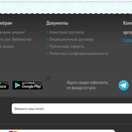
тнёрам
Документы
Кон
елаем акцию!
Агентский договор
spro
е, как Вебмастер
Лицензионный договор
Связ
е акции
Публичная оферта
Политика конфиденциальности
Ищите скидки поблизости,
не выходя из чата: