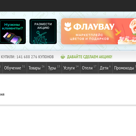
КУПИЛИ:
141 688 276
КУПОНОВ
ДАВАЙТЕ СДЕЛАЕМ АКЦИЮ!
1
31
26
13
14
17
6
Обучение
Товары
Туры
Услуги
Отели
Дети
Промокоды
ния