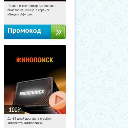
Первая и все повторные покупки
11:07:56
Получили:
155
билетов от 3000р. в сервисе
Россия
«Яндекс Афиша»
Промокод
-100
%
До 45 дней доступа в онлайн-
11:07:56
Получили:
113
кинотеатр «Кинопоиск»
Россия