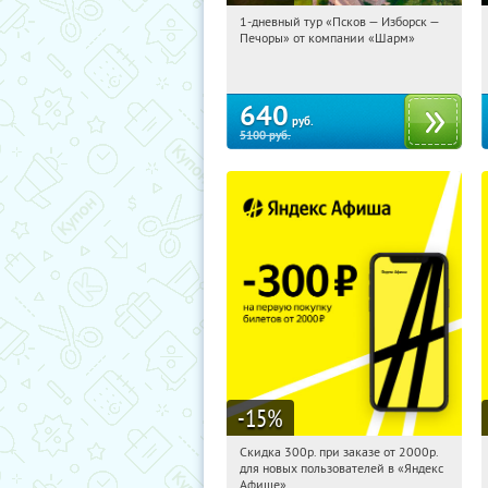
1-дневный тур «Псков — Изборск —
11:07:56
Купили:
12
Печоры» от компании «Шарм»
Достоевская
640
руб.
5100
руб.
-15
%
Скидка 300р. при заказе от 2000р.
11:07:56
Получили:
65
для новых пользователей в «Яндекс
Россия
Афише»