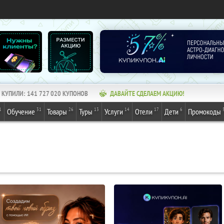
КУПИЛИ:
141 727 020
КУПОНОВ
ДАВАЙТЕ СДЕЛАЕМ АКЦИЮ!
1
31
26
13
14
17
6
Обучение
Товары
Туры
Услуги
Отели
Дети
Промокоды