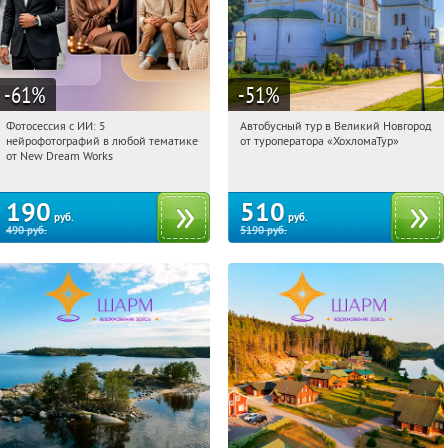
-61
%
-51
%
Фотосессия с ИИ: 5
Автобусный тур в Великий Новгород
11:07:56
Купили:
10
11:07:56
Купили:
2
нейрофотографий в любой тематике
от туроператора «ХохломаТур»
Сенная площадь
Россия
от New Dream Works
190
510
руб.
руб.
490
руб.
5190
руб.