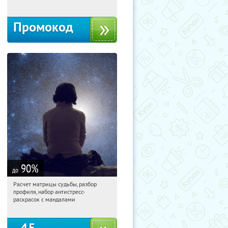
Промокод
90
%
до
Расчет матрицы судьбы, разбор
11:07:56
Купили:
29
профиля, набор антистресс-
Россия
раскрасок с мандалами