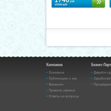
1740
руб.
13900
руб.
Компания
Бизнес-Пар
Основное
Давайте сд
Публикации о нас
Заработайт
Вакансии
Прошедши
Правила сервиса
Ответы на вопросы