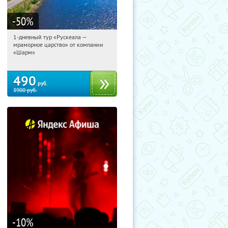
-50
%
1-дневный тур «Рускеала —
11:07:56
Купили:
48
мраморное царство» от компании
Достоевская
«Шарм»
490
руб.
3900
руб.
-10
%