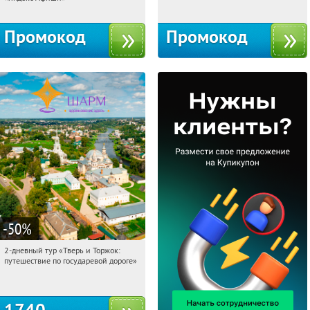
Промокод
Промокод
-50
%
2-дневный тур «Тверь и Торжок:
11:07:56
Купили:
30
путешествие по государевой дороге»
Достоевская