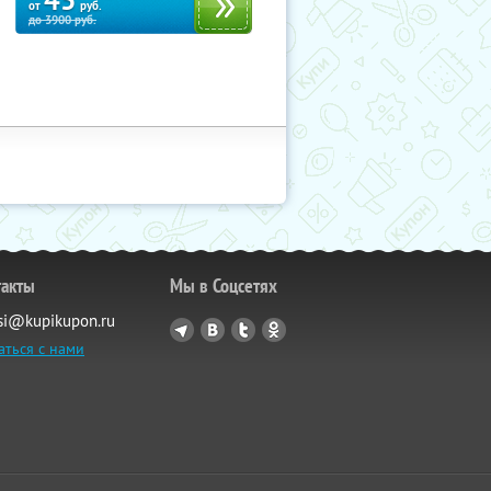
45
от
руб.
до
3900
руб.
такты
Мы в Соцсетях
si@kupikupon.ru
аться с нами