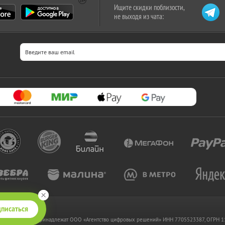
Ищите скидки поблизости,
не выходя из чата:
писаться
 www.kupikupon.ru принадлежат OOO «Агентство цифровых решений» ИНН 7705523387, ОГРН