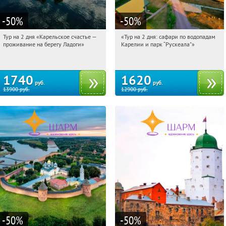
-50
%
-50
%
Тур на 2 дня «Карельское счастье —
«Тур на 2 дня: сафари по водопадам
11:07:56
Купили:
39
11:07:56
Купили:
6
проживание на берегу Ладоги»
Карелии и парк “Рускеала"»
Достоевская
Достоевская
1740
1620
руб.
руб.
13900
руб.
12900
руб.
-50
%
-50
%