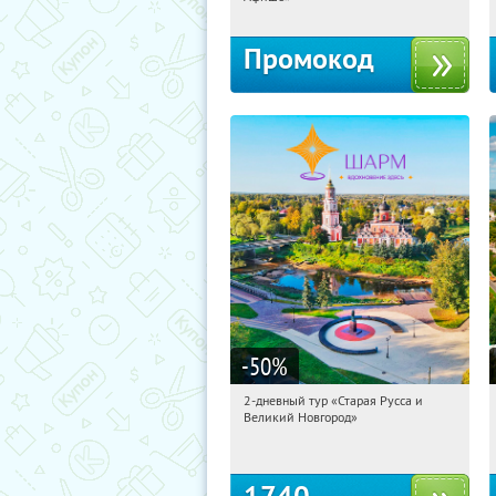
Промокод
-50
%
2-дневный тур «Старая Русса и
11:07:56
Купили:
8
Великий Новгород»
Достоевская