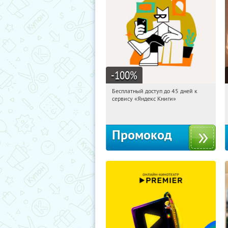
-100
%
Бесплатный доступ до 45 дней к
11:07:56
Получи первым!
сервису «Яндекс Книги»
Россия
Промокод