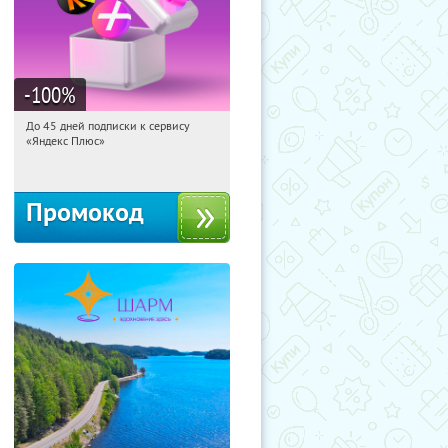
-100
%
До 45 дней подписки к сервису
11:07:56
Получили:
19
«Яндекс Плюс»
Россия
Промокод