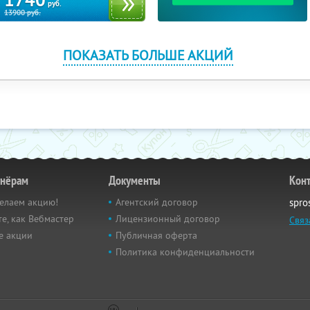
1740
руб.
13900
руб.
ПОКАЗАТЬ БОЛЬШЕ АКЦИЙ
тнёрам
Документы
Кон
елаем акцию!
Агентский договор
spro
е, как Вебмастер
Лицензионный договор
Связ
е акции
Публичная оферта
Политика конфиденциальности