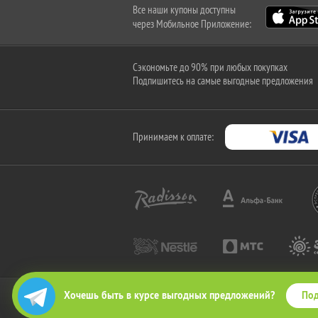
Все наши купоны доступны
через Мобильное Приложение:
Сэкономьте до 90% при любых покупках
Подпишитесь на самые выгодные предложения
Принимаем к оплате:
Под
Хочешь быть в курсе выгодных предложений?
2010-2026 © КупиКупон. Все права защищены.
Все права на товарный знак "КупиКупон" и на сайт