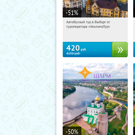
-51
%
Автобусный тур в Выборг от
11:07:56
Купили:
9
туроператора «ХохломаТур»
Сенная площадь
420
руб.
4230
руб.
-50
%