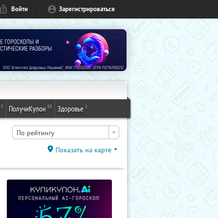
Войти
Зарегистрироваться
53
88
1
ПолучиКупон
Здоровье
По рейтингу
Показать на карте