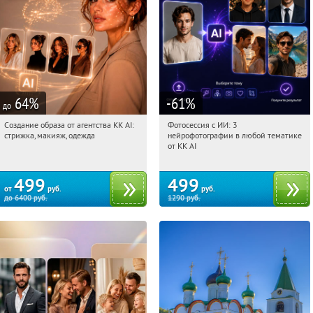
64
%
-61
%
до
Создание образа от агентства KK AI:
Фотосессия с ИИ: 3
11:07:56
Купили:
64
11:07:56
Купили:
81
стрижка, макияж, одежда
нейрофотографии в любой тематике
Россия
Россия
от KK AI
499
499
от
руб.
руб.
до
6400
руб.
1290
руб.