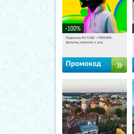
-100
%
Подписка RUTUBE + PREMIER:
11:07:56
Получили:
3
фильмы, сериалы и шоу
Россия
Промокод