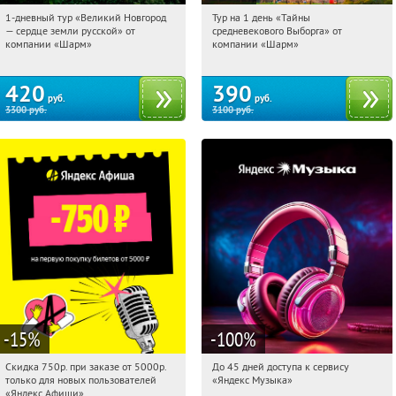
1-дневный тур «Великий Новгород
Тур на 1 день «Тайны
11:07:56
Купили:
22
11:07:56
Купили:
58
— сердце земли русской» от
средневекового Выборга» от
Достоевская
Достоевская
компании «Шарм»
компании «Шарм»
420
390
руб.
руб.
3300
руб.
3100
руб.
-15
%
-100
%
Скидка 750р. при заказе от 5000р.
До 45 дней доступа к сервису
11:07:56
Получили:
114
11:07:56
Получили:
48
только для новых пользователей
«Яндекс Музыка»
Россия
Россия
«Яндекс Афиши»