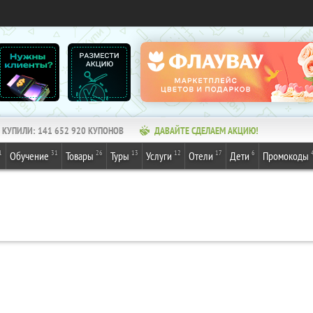
КУПИЛИ:
141 652 920
КУПОНОВ
ДАВАЙТЕ СДЕЛАЕМ АКЦИЮ!
1
31
26
13
12
17
6
Обучение
Товары
Туры
Услуги
Отели
Дети
Промокоды