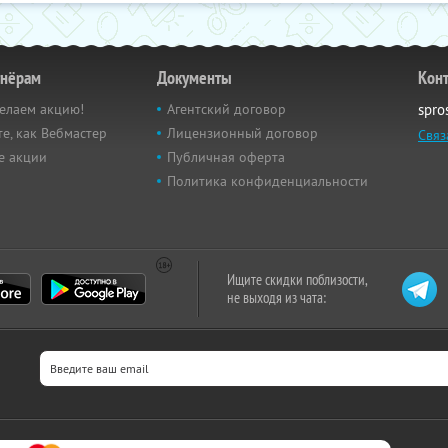
тнёрам
Документы
Кон
елаем акцию!
Агентский договор
spro
е, как Вебмастер
Лицензионный договор
Связ
е акции
Публичная оферта
Политика конфиденциальности
Ищите скидки поблизости,
не выходя из чата: