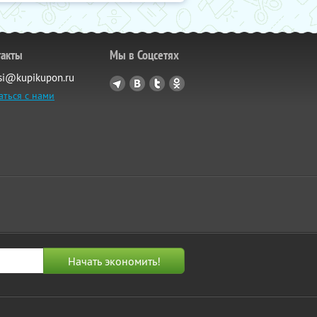
такты
Мы в Соцсетях
si@kupikupon.ru
аться с нами