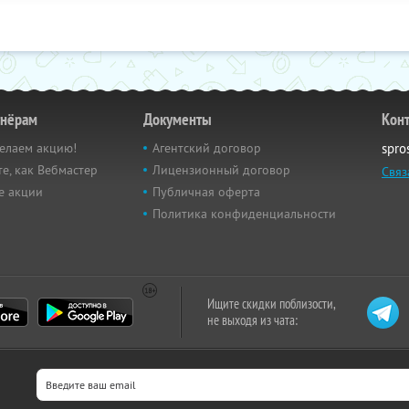
тнёрам
Документы
Кон
елаем акцию!
Агентский договор
spro
е, как Вебмастер
Лицензионный договор
Связ
е акции
Публичная оферта
Политика конфиденциальности
Ищите скидки поблизости,
не выходя из чата: