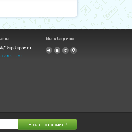
такты
Мы в Соцсетях
si@kupikupon.ru
аться с нами