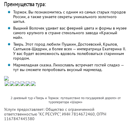
Преимущества тура:
Торжок. Вы познакомитесь с одним из самых старых городов
России, а также узнаете секреты уникального золотного
шитья.
Вышний Волочек удивит вас феерией цвета и формы в музее
самого крупного в стране стекольного завода «Красный
май».
Тверь. Этот город любили Пушкин, Достоевский, Крылов,
Салтыков-Щедрин, а более всех — императрица Екатерина II.
У вас будет возможность вдоволь полюбоваться старинным
городом.
Мармеладная сказка. Лихославль встречает гостей сладко —
тут вы сможете попробовать вкусный мармелад.
2-дневный тур «Тверь и Торжок: путешествие по государевой дороге» от
туроператора «Шарм»
Услуги предоставляет: Общество с ограниченной
ответственностью "КС РЕСУРС",
ИНН 7814672460
, ОГРН
1167847445380