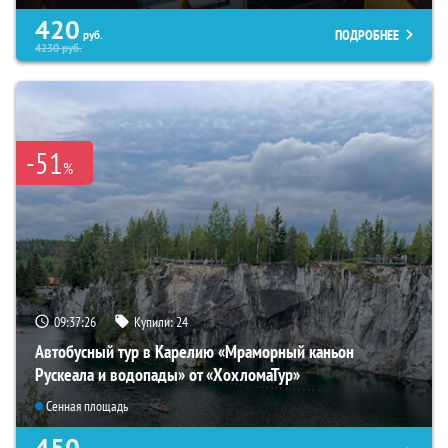
420
ПОДРОБНЕЕ
руб.
4230
руб.
-51
%
09:37:24
Купили:
24
Автобусный тур в Карелию «Мраморный каньон
Рускеала и водопады» от «ХохломаТур»
Сенная площадь
450