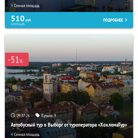
Сенная площадь
510
ПОДРОБНЕЕ
руб.
5190
руб.
-51
%
09:37:24
Купили:
9
Автобусный тур в Выборг от туроператора «ХохломаТур»
Сенная площадь