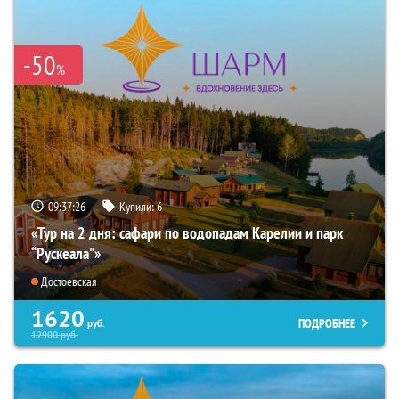
-50
%
09:37:24
Купили:
6
«Тур на 2 дня: сафари по водопадам Карелии и парк
“Рускеала"»
Достоевская
1620
ПОДРОБНЕЕ
руб.
12900
руб.