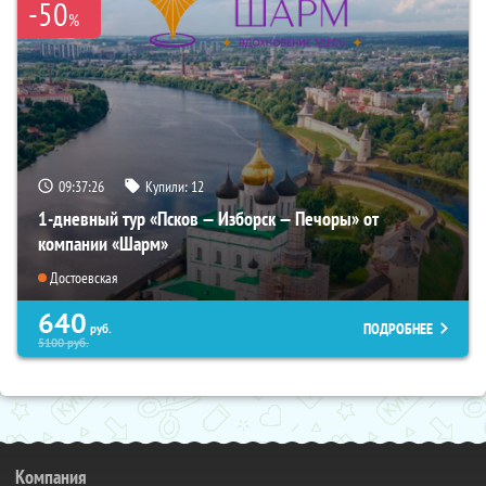
-50
%
09:37:24
Купили:
12
1-дневный тур «Псков — Изборск — Печоры» от
компании «Шарм»
Достоевская
640
ПОДРОБНЕЕ
руб.
5100
руб.
Компания