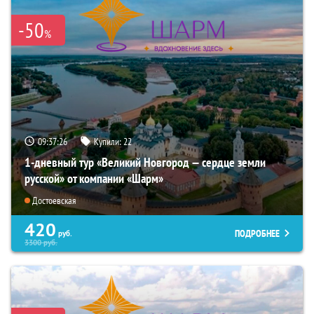
-50
%
09:37:24
Купили:
22
1-дневный тур «Великий Новгород — сердце земли
русской» от компании «Шарм»
Достоевская
420
ПОДРОБНЕЕ
руб.
3300
руб.