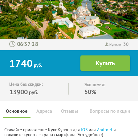
30
:
:
Купили:
1740
руб.
Цена без скидки:
Экономия:
13900
50%
руб.
Основное
Адреса
Отзывы
Вопросы по акции
Скачайте приложение КупиКупона для
IOS
или
Android
и
покажите купон с экрана смартфона. Это удобно :)