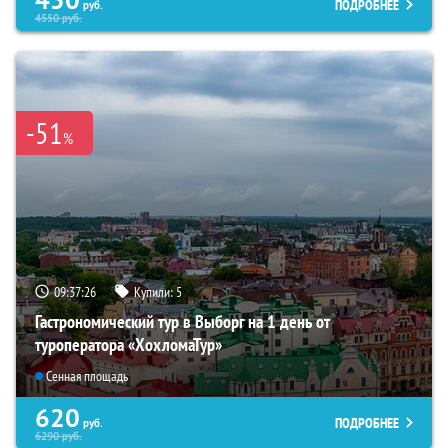
ПОДРОБНЕЕ
руб.
4550
руб.
-51
%
09:37:24
Купили:
5
Гастрономический тур в Выборг на 1 день от
туроператора «ХохломаТур»
Сенная площадь
620
ПОДРОБНЕЕ
руб.
6290
руб.