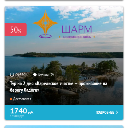
-50
%
09:37:24
Купили:
39
Тур на 2 дня «Карельское счастье — проживание на
берегу Ладоги»
Достоевская
1740
ПОДРОБНЕЕ
руб.
13900
руб.