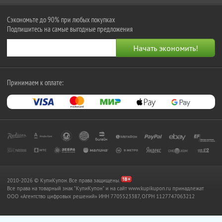
Сэкономьте до 90% при любых покупках
Подпишитесь на самые выгодные предложения
Принимаем к оплате:
2010-2026 © КупиКупон. Все права защищены.
Все права на товарный знак "КупиКупон" и на сайт www.kupikupon.ru принадлежат
OOO «Агентство цифровых решений» ИНН 7705523387, ОГРН 1127747063212