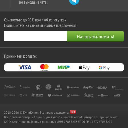
не выходя из чата:
Сэкономьте до 90% при любых покупках
Подпишитесь на самые выгодные предложения
Принимаем к оплате:
2010-2026 © КупиКупон. Все права защищены.
Все права на товарный знак "КупиКупон" и на сайт www.kupikupon.ru принадлежат
OOO «Агентство цифровых решений» ИНН 7705523387, ОГРН 1127747063212