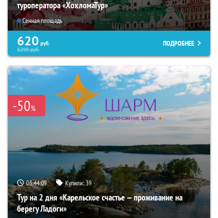
туроператора «ХохломаТур»
Сенная площадь
620
ПОДРОБНЕЕ
руб.
6290
руб.
-50
%
03:44:08
Купили:
39
Тур на 2 дня «Карельское счастье — проживание на
берегу Ладоги»