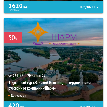
1620
ПОДРОБНЕЕ
руб.
12900
руб.
-50
%
03:44:08
Купили:
22
1-дневный тур «Великий Новгород — сердце земли
русской» от компании «Шарм»
Достоевская
420
ПОДРОБНЕЕ
руб.