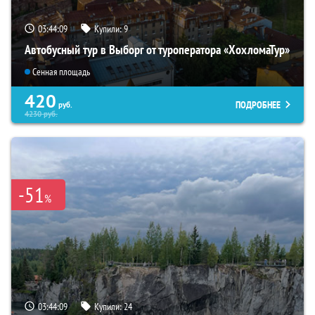
03:44:08
Купили:
9
Автобусный тур в Выборг от туроператора «ХохломаТур»
Сенная площадь
420
ПОДРОБНЕЕ
руб.
4230
руб.
-51
%
03:44:08
Купили:
24