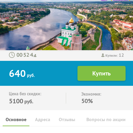
12
:
:
Купили:
640
руб.
Цена без скидки:
Экономия:
5100
50%
руб.
Основное
Адреса
Отзывы
Вопросы по акции