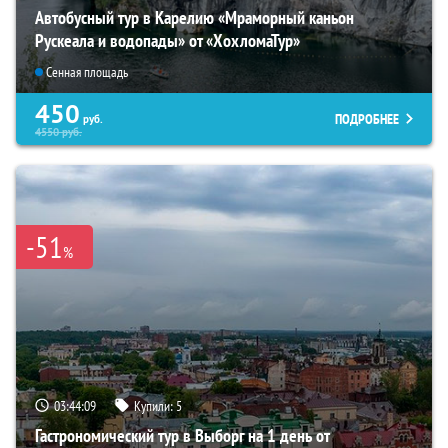
Автобусный тур в Карелию «Мраморный каньон
Рускеала и водопады» от «ХохломаТур»
Сенная площадь
450
ПОДРОБНЕЕ
руб.
4550
руб.
-51
%
03:44:08
Купили:
5
Гастрономический тур в Выборг на 1 день от