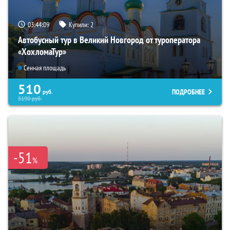
03:44:08
Купили:
2
Автобусный тур в Великий Новгород от туроператора
«ХохломаТур»
Сенная площадь
510
ПОДРОБНЕЕ
руб.
5190
руб.
-51
%