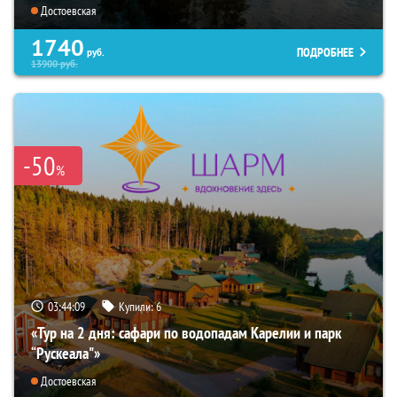
Достоевская
1740
ПОДРОБНЕЕ
руб.
13900
руб.
-50
%
03:44:08
Купили:
6
«Тур на 2 дня: сафари по водопадам Карелии и парк
“Рускеала"»
Достоевская