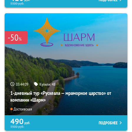
3300
руб.
-50
%
03:44:08
Купили:
48
1-дневный тур «Рускеала — мраморное царство» от
компании «Шарм»
Достоевская
490
ПОДРОБНЕЕ
руб.
3900
руб.