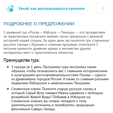
Узнай, как воспользоваться купоном
ПОДРОБНЕЕ О ПРЕДЛОЖЕНИИ
1-дневный тур «Псков — Изборск — Печоры» — это путешествие
по живописным псковским землям, тесно связанным с великой
историей нашей страны. За один день вы посетите три старинных
русских города с бурным и славным прошлым, осмотрите 2
могучие крепости, древние храмы и множество других
интересных мест и туристических объектов.
Преимущества тура:
3 города за 1 день. Программа тура построена таким
образом, чтобы познакомить вас с главными историческими
и культурными достопримечательностями Пскова — одного
из древнейших городов России. А также со славным ратными
подвигами Изборском и живописными Печорами.
Словенские ключи. Помните старую русскую сказку, в
которой Серый Волк оживил Ивана-царевича с помощью
волшебной Живой Воды? Побывав в Изборске на
Словенских ключах, вы словно попадете к тому
целительному источнику и полюбуетесь природным
феноменом Северо-Запада.