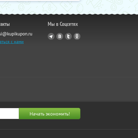
такты
Мы в Соцсетях
si@kupikupon.ru
аться с нами