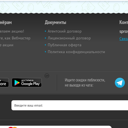
тнёрам
Документы
Кон
елаем акцию!
Агентский договор
spro
е, как Вебмастер
Лицензионный договор
Связ
е акции
Публичная оферта
Политика конфиденциальности
Ищите скидки поблизости,
не выходя из чата: