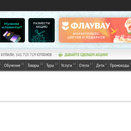
КУПИЛИ:
141 725 719
КУПОНОВ
ДАВАЙТЕ СДЕЛАЕМ АКЦИЮ!
1
31
26
13
14
17
6
Обучение
Товары
Туры
Услуги
Отели
Дети
Промокоды