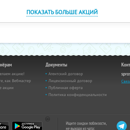
ПОКАЗАТЬ БОЛЬШЕ АКЦИЙ
тнёрам
Документы
Кон
елаем акцию!
Агентский договор
spro
е, как Вебмастер
Лицензионный договор
Связ
е акции
Публичная оферта
Политика конфиденциальности
Ищите скидки поблизости,
не выходя из чата: