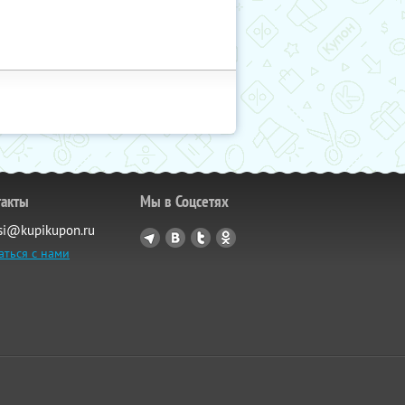
такты
Мы в Соцсетях
si@kupikupon.ru
аться с нами