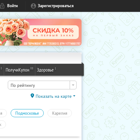
Войти
Зарегистрироваться
53
88
1
ПолучиКупон
Здоровье
По рейтингу
Показать на карте
ия
Подмосковье
Карелия
к