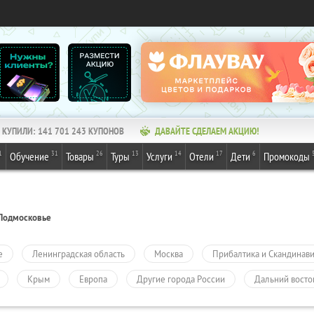
КУПИЛИ:
141 701 243
КУПОНОВ
ДАВАЙТЕ СДЕЛАЕМ АКЦИЮ!
1
31
26
13
14
17
6
Обучение
Товары
Туры
Услуги
Отели
Дети
Промокоды
Подмосковье
е
Ленинградская область
Москва
Прибалтика и Скандинав
Крым
Европа
Другие города России
Дальний восто