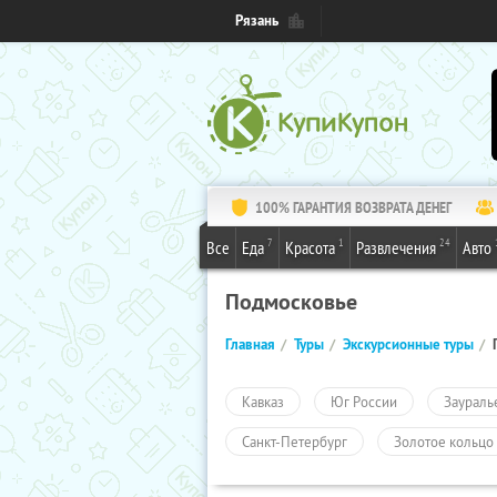
Рязань
100% ГАРАНТИЯ ВОЗВРАТА ДЕНЕГ
7
1
24
Все
Еда
Красота
Развлечения
Авто
Подмосковье
Главная
Туры
Экскурсионные туры
Кавказ
Юг России
Заураль
Санкт-Петербург
Золотое кольцо