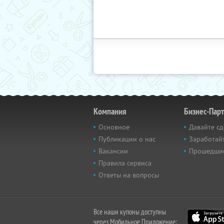
Компания
Бизнес-Пар
Основное
Давайте сд
Публикации о нас
Заработайт
Вакансии
Прошедши
Правила сервиса
Ответы на вопросы
Все наши купоны доступны
через Мобильное Приложение: