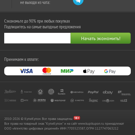
не выходя из чата:
Сэкономьте до 90% при любых покупках
Подпишитесь на самые выгодные предложения
Принимаем к оплате:
2010-2026 © КупиКупон. Все права защищены.
Все права на товарный знак "КупиКупон" и на сайт www.kupikupon.ru принадлежат
OOO «Агентство цифровых решений» ИНН 7705523387, ОГРН 1127747063212