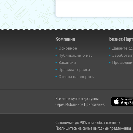
Компания
Бизнес-Пар
Основное
Давайте сд
Публикации о нас
Заработайт
Вакансии
Прошедши
Правила сервиса
Ответы на вопросы
Все наши купоны доступны
через Мобильное Приложение:
Сэкономьте до 90% при любых покупках
Подпишитесь на самые выгодные предложения