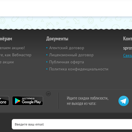
тнёрам
Документы
Кон
елаем акцию!
Агентский договор
spro
е, как Вебмастер
Лицензионный договор
Связ
е акции
Публичная оферта
Политика конфиденциальности
Ищите скидки поблизости,
не выходя из чата: