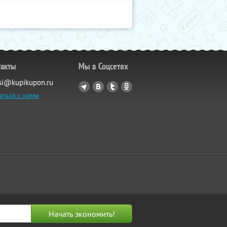
такты
Мы в Соцсетях
si@kupikupon.ru
аться с нами