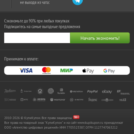
не выходя из чата:
Сэкономьте до 90% при любых покупках
Подпишитесь на самые выгодные предложения
Принимаем к оплате:
2010-2026 © КупиКупон. Все права защищены.
Все права на товарный знак "КупиКупон" и на сайт www.kupikupon.ru принадлежат
OOO «Агентство цифровых решений» ИНН 7705523387, ОГРН 1127747063212