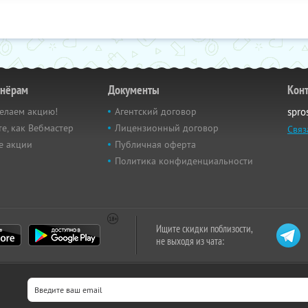
тнёрам
Документы
Кон
елаем акцию!
Агентский договор
spro
е, как Вебмастер
Лицензионный договор
Связ
е акции
Публичная оферта
Политика конфиденциальности
Ищите скидки поблизости,
не выходя из чата: