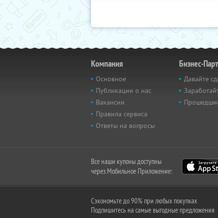
Компания
Бизнес-Пар
Основное
Давайте сд
Публикации о нас
Заработайт
Вакансии
Прошедши
Правила сервиса
Ответы на вопросы
Все наши купоны доступны
через Мобильное Приложение:
Сэкономьте до 90% при любых покупках
Подпишитесь на самые выгодные предложения