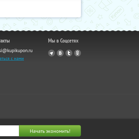
такты
Мы в Соцсетях
si@kupikupon.ru
аться с нами