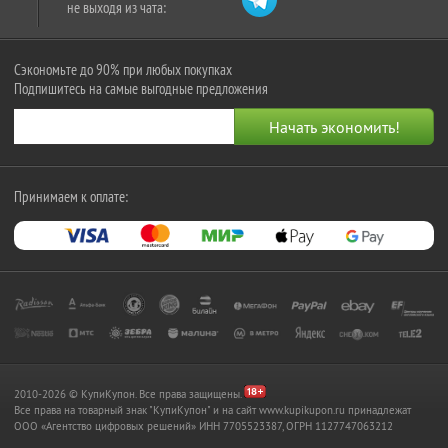
не выходя из чата:
Сэкономьте до 90% при любых покупках
Подпишитесь на самые выгодные предложения
Принимаем к оплате:
2010-2026 © КупиКупон. Все права защищены.
Все права на товарный знак "КупиКупон" и на сайт www.kupikupon.ru принадлежат
OOO «Агентство цифровых решений» ИНН 7705523387, ОГРН 1127747063212