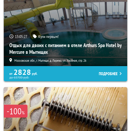
13:05:25
Купи первым!
Отдых для двоих с питанием в отеле Arthurs Spa Hotel by
Mercure в Мытищах
Московская обл., г. Мытищи, д. Ларево, ул. Хвойная, стр. 26
2828
ПОДРОБНЕЕ
от
руб.
до
65700
руб.
-100
%