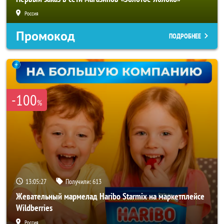
Россия
Промокод
ПОДРОБНЕЕ
-100
%
13:05:25
Получили:
613
Жевательный мармелад Haribo Starmix на маркетплейсе
Wildberries
Россия