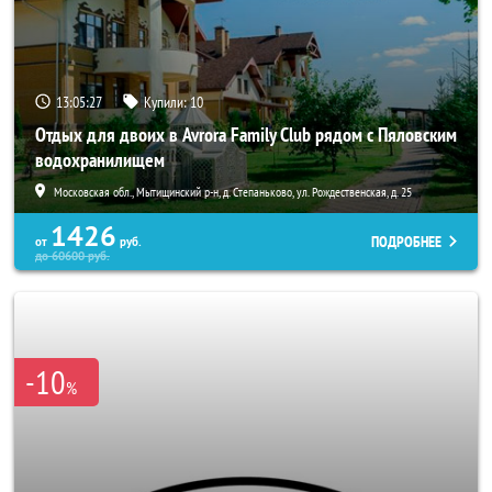
13:05:25
Купили:
10
Отдых для двоих в Avrora Family Club рядом с Пяловским
водохранилищем
Московская обл., Мытищинский р-н, д. Степаньково, ул. Рождественская, д. 25
1426
ПОДРОБНЕЕ
от
руб.
до
60600
руб.
-10
%