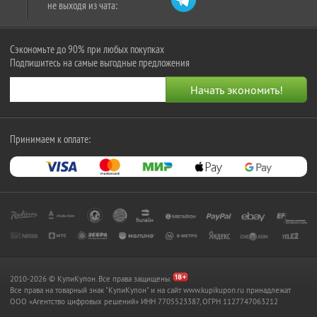
не выходя из чата:
Сэкономьте до 90% при любых покупках
Подпишитесь на самые выгодные предложения
Принимаем к оплате:
2010-2026 © КупиКупон. Все права защищены.
Все права на товарный знак "КупиКупон" и на сайт www.kupikupon.ru принадлежат
OOO «Агентство цифровых решений» ИНН 7705523387, ОГРН 1127747063212