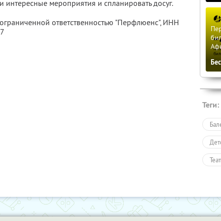
и интересные мероприятия и спланировать досуг.
 ограниченной ответственностью "Перфлюенс",
ИНН
Пер
57
бил
Аф
Бе
Теги:
Бал
Дет
Теа
Раз
Пол