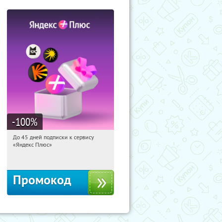
-100
%
До 45 дней подписки к сервису
00:28:33
Получили:
19
«Яндекс Плюс»
Россия
Промокод