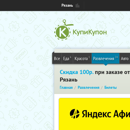
Рязань
6
1
24
Все
Еда
Красота
Развлечения
Авто
Скидка 100р.
при заказе от
Рязань
Главная
Развлечения
Билеты