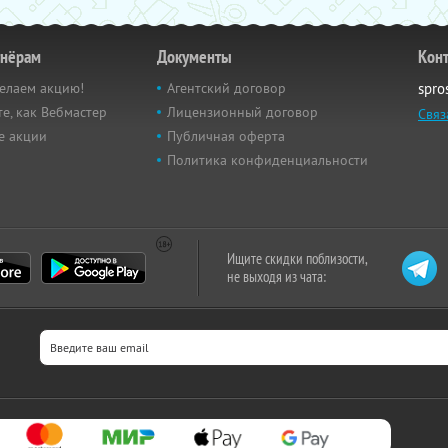
тнёрам
Документы
Кон
елаем акцию!
Агентский договор
spro
е, как Вебмастер
Лицензионный договор
Связ
е акции
Публичная оферта
Политика конфиденциальности
Ищите скидки поблизости,
не выходя из чата: