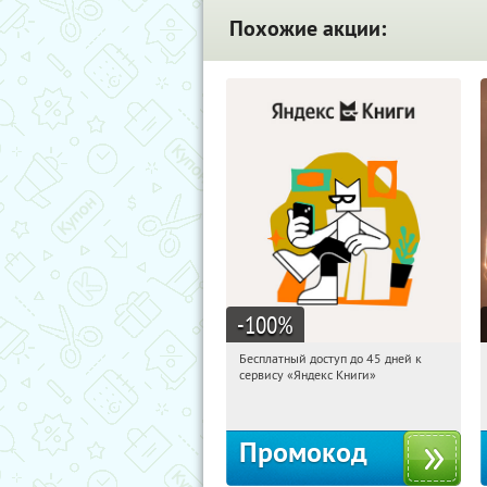
Похожие акции:
-100
%
Бесплатный доступ до 45 дней к
00:28:33
Получи первым!
сервису «Яндекс Книги»
Россия
Промокод