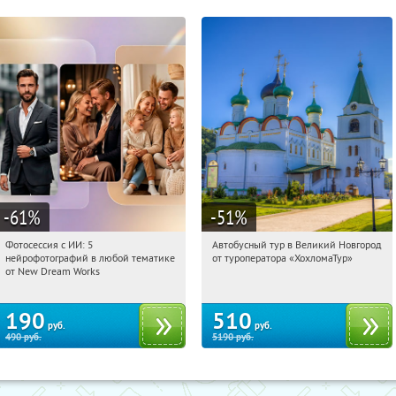
-61
%
-51
%
Фотосессия с ИИ: 5
Автобусный тур в Великий Новгород
00:28:33
Купили:
9
00:28:33
Купили:
2
нейрофотографий в любой тематике
от туроператора «ХохломаТур»
Сенная площадь
Россия
от New Dream Works
190
510
руб.
руб.
490
руб.
5190
руб.