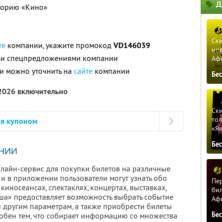
Д
егорию «Кино»
Ски
те
компании, укажите промокод
VD146039
нов
ими спецпредложениями компании
Аф
и можно уточнить на
сайте
компании
Бе
 2026 включительно
Ски
тол
ся купоном
«Я
Бе
НИИ
лайн-сервис для покупки билетов на различные
 и в приложении пользователи могут узнать обо
Пер
киносеансах, спектаклях, концертах, выставках,
бил
иша» предоставляет возможность выбрать событие
Аф
 и другим параметрам, а также приобрести билеты
Бе
добен тем, что собирает информацию со множества