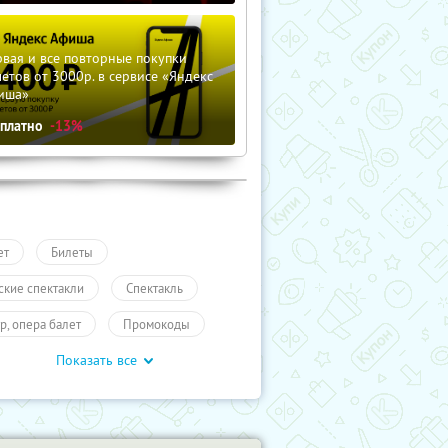
вая и все повторные покупки
етов от 3000р. в сервисе «Яндекс
иша»
сплатно
-13%
ет
Билеты
ские спектакли
Спектакль
тр, опера балет
Промокоды
Показать все
влечения
Развлечения
учиКупон
Развлечения