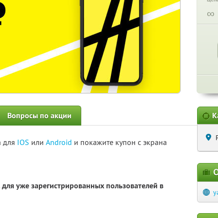
∞
Вопросы по акции
К
а для
IOS
или
Android
и покажите купон с экрана
О
. для уже зарегистрированных пользователей в
y