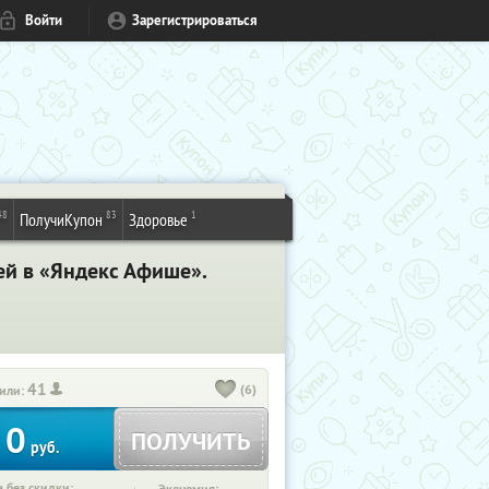
Войти
Зарегистрироваться
48
83
1
ПолучиКупон
Здоровье
ей в «Яндекс Афише».
41
(6)
или:
0
ПОЛУЧИТЬ
руб.
 без скидки: