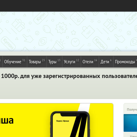
1
31
25
13
12
16
6
Обучение
Товары
Туры
Услуги
Отели
Дети
Промокоды
 1000р. для уже зарегистрированных пользовател
Получ
Цена