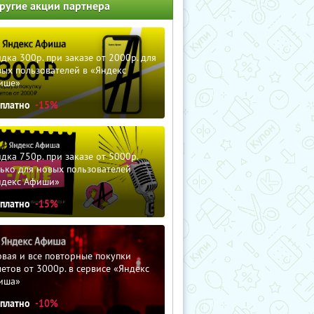
ругие акции партнера
дка 300р. при заказе от 2000р. для
ых пользователей в «Яндекс
ише»
сплатно
-15%
дка 750р. при заказе от 5000р.
ько для новых пользователей
ндекс Афиши»
сплатно
-15%
вая и все повторные покупки
етов от 3000р. в сервисе «Яндекс
иша»
сплатно
-10%