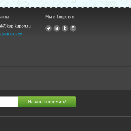
такты
Мы в Соцсетях
si@kupikupon.ru
аться с нами