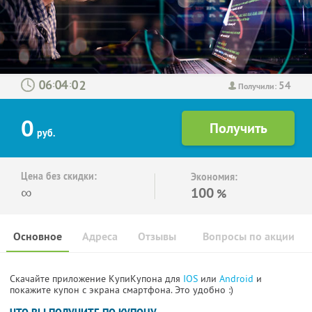
54
:
:
Получили:
0
руб.
Цена без скидки:
Экономия:
∞
100
%
Основное
Адреса
Отзывы
Вопросы по акции
Скачайте приложение КупиКупона для
IOS
или
Android
и
покажите купон с экрана смартфона. Это удобно :)