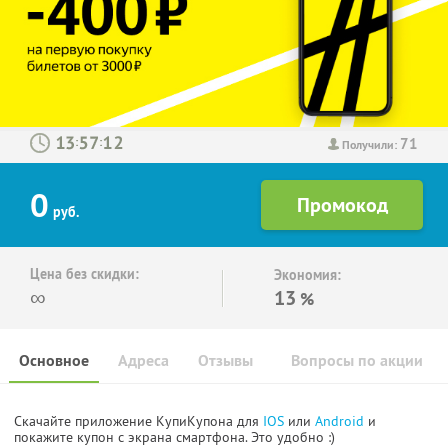
71
:
:
Получили:
0
руб.
Цена без скидки:
Экономия:
∞
13
%
Основное
Адреса
Отзывы
Вопросы по акции
Скачайте приложение КупиКупона для
IOS
или
Android
и
покажите купон с экрана смартфона. Это удобно :)