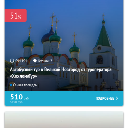
-51
%
09:11:20
Купили:
2
Автобусный тур в Великий Новгород от туроператора
«ХохломаТур»
Сенная площадь
510
ПОДРОБНЕЕ
руб.
5190
руб.