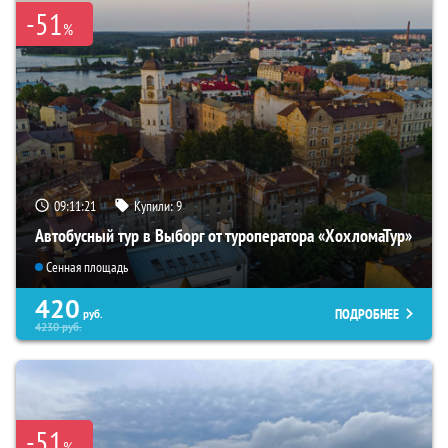
-51
%
09:11:20
Купили:
9
Автобусный тур в Выборг от туроператора «ХохломаТур»
Сенная площадь
420
ПОДРОБНЕЕ
руб.
4230
руб.
-51
%