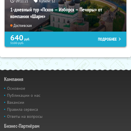
09:11:20
Купили:
12
1-дневный тур «Псков — Изборск — Печоры» от
компании «Шарм»
Достоевская
640
ПОДРОБНЕЕ
руб.
5100
руб.
Компания
Основное
Публикации о нас
Вакансии
Правила сервиса
Ответы на вопросы
Бизнес-Партнёрам