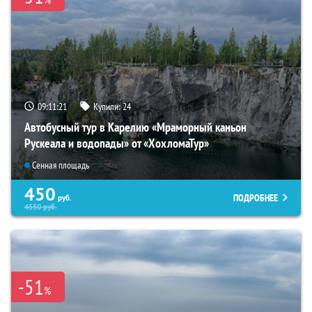
09:11:20
Купили:
24
Автобусный тур в Карелию «Мраморный каньон
Рускеала и водопады» от «ХохломаТур»
Сенная площадь
450
ПОДРОБНЕЕ
руб.
4550
руб.
-51
%