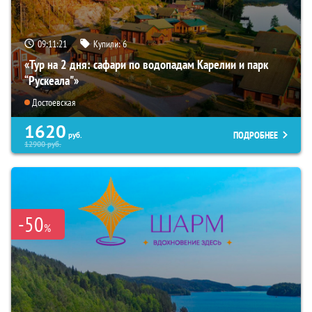
09:11:20
Купили:
6
«Тур на 2 дня: сафари по водопадам Карелии и парк
“Рускеала"»
Достоевская
1620
ПОДРОБНЕЕ
руб.
12900
руб.
-50
%