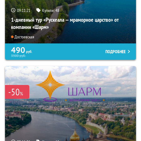
09:11:20
Купили:
48
1-дневный тур «Рускеала — мраморное царство» от
компании «Шарм»
Достоевская
490
ПОДРОБНЕЕ
руб.
3900
руб.
-50
%