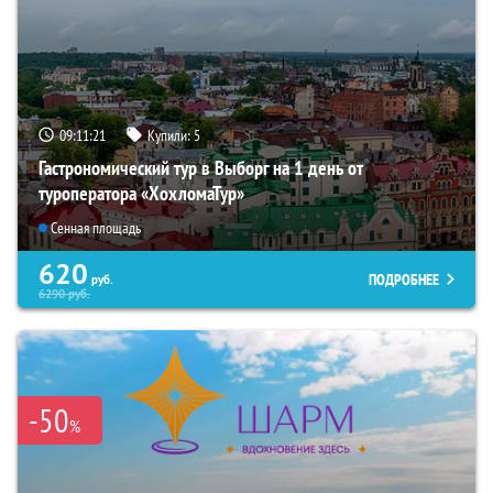
09:11:20
Купили:
5
Гастрономический тур в Выборг на 1 день от
туроператора «ХохломаТур»
Сенная площадь
620
ПОДРОБНЕЕ
руб.
6290
руб.
-50
%