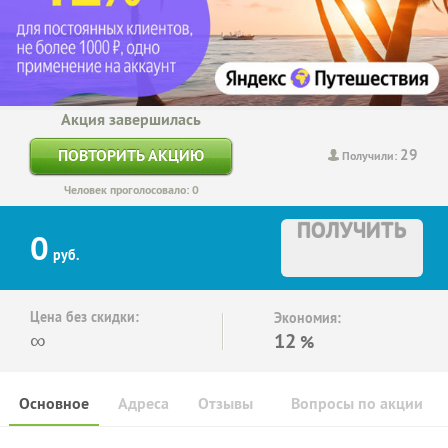
Акция завершилась
29
ПОВТОРИТЬ АКЦИЮ
Получили:
Человек проголосовало: 0
ПОЛУЧИТЬ
0
руб.
Цена без скидки:
Экономия:
∞
12
%
Основное
Адреса
Отзывы
Вопросы по акции