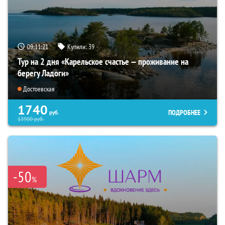
09:11:20
Купили:
39
Тур на 2 дня «Карельское счастье — проживание на
берегу Ладоги»
Достоевская
1740
ПОДРОБНЕЕ
руб.
13900
руб.
-50
%