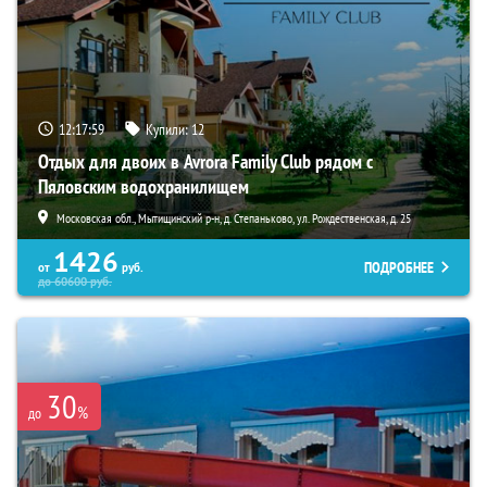
12:17:58
Купили:
12
Отдых для двоих в Avrora Family Club рядом с
Пяловским водохранилищем
Московская обл., Мытищинский р-н, д. Степаньково, ул. Рождественская, д. 25
1426
ПОДРОБНЕЕ
от
руб.
до
60600
руб.
30
%
до