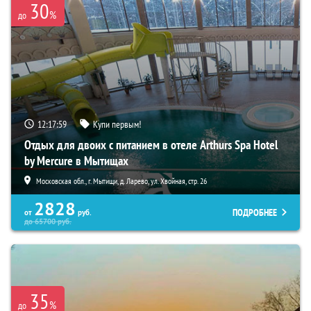
30
%
до
12:17:58
Купи первым!
Отдых для двоих с питанием в отеле Arthurs Spa Hotel
by Mercure в Мытищах
Московская обл., г. Мытищи, д. Ларево, ул. Хвойная, стр. 26
2828
ПОДРОБНЕЕ
от
руб.
до
65700
руб.
35
%
до