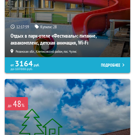
12:17:58
Купили:
28
Отдых в парк-отеле «Фестиваль»: питание,
аквакомплекс, детская анимация, Wi-Fi
Рязанская обл., Клепиковский район, пос. Чулис
3164
ПОДРОБНЕЕ
от
руб.
до
107880
руб.
48
%
до