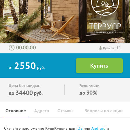
11
:
:
Купили:
2550
от
руб.
Цена без скидки:
Экономия:
34400
30%
до
до
руб.
Основное
Адреса
Отзывы
Вопросы по акции
Скачайте приложение КупиКупона для
IOS
или
Android
и