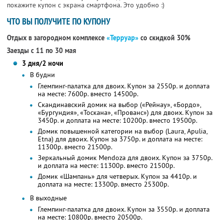
покажите купон с экрана смартфона. Это удобно :)
ЧТО ВЫ ПОЛУЧИТЕ ПО КУПОНУ
Отдых в загородном комплексе
«Терруар»
со скидкой 30%
Заезды с 11 по 30 мая
3 дня/2 ночи
В будни
Глемпинг-палатка для двоих. Купон за 2550р. и доплата
на месте: 7600р. вместо 14500р.
Скандинавский домик на выбор («Рейнау», «Бордо»,
«Бургундия», «Тоскана», «Прованс») для двоих. Купон за
3450р. и доплата на месте: 10200р. вместо 19500р.
Домик повышенной категории на выбор (Laura, Apulia,
Etna) для двоих. Купон за 3750р. и доплата на месте:
11300р. вместо 21500р.
Зеркальный домик Mendoza для двоих. Купон за 3750р.
и доплата на месте: 11300р. вместо 21500р.
Домик «Шампань» для четверых. Купон за 4410р. и
доплата на месте: 13300р. вместо 25300р.
В выходные
Глемпинг-палатка для двоих. Купон за 3550р. и доплата
на месте: 10800р. вместо 20500р.