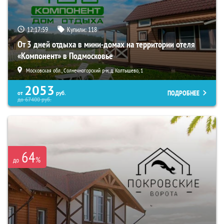
12:17:58
Купили:
118
От 3 дней отдыха в мини-домах на территории отеля
«Компонент» в Подмосковье
Московская обл., Солнечногорский р-н, д. Колтышево, 1
2053
ПОДРОБНЕЕ
от
руб.
до
67400
руб.
64
%
до