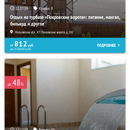
12:17:58
Купили:
8
Отдых на турбазе «Покровские ворота»: питание, мангал,
бильярд и другое
Московская обл., КП Покровские ворота, д. 182
812
ПОДРОБНЕЕ
от
руб.
до
140800
руб.
48
%
до
12:17:58
Купили:
34