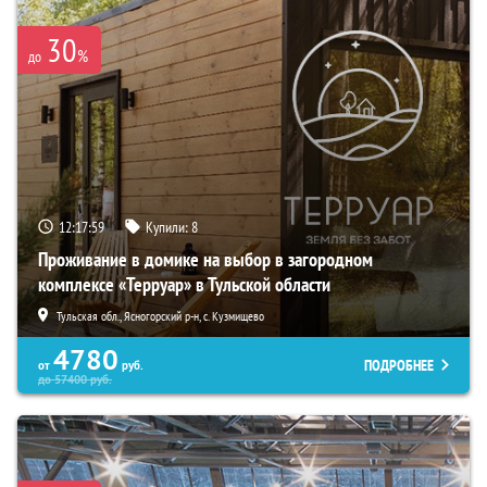
30
%
до
12:17:58
Купили:
8
Проживание в домике на выбор в загородном
комплексе «Терруар» в Тульской области
Тульская обл., Ясногорский р-н, с. Кузмищево
4780
ПОДРОБНЕЕ
от
руб.
до
57400
руб.