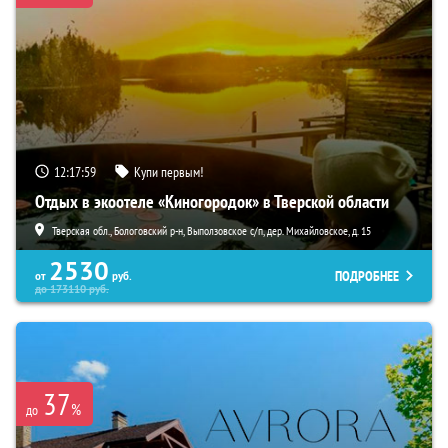
12:17:58
Купи первым!
Отдых в экоотеле «Киногородок» в Тверской области
Тверская обл., Бологовский р-н, Выползовское с/п, дер. Михайловское, д. 15
2530
ПОДРОБНЕЕ
от
руб.
до
173110
руб.
37
%
до