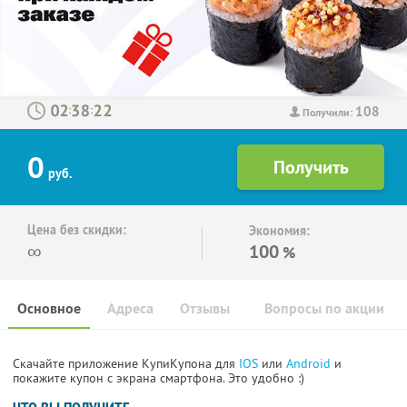
108
:
:
Получили:
0
руб.
Цена без скидки:
Экономия:
∞
100
%
Основное
Адреса
Отзывы
Вопросы по акции
Скачайте приложение КупиКупона для
IOS
или
Android
и
покажите купон с экрана смартфона. Это удобно :)