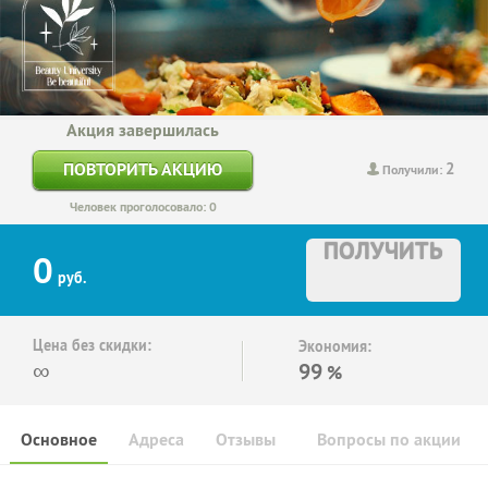
Акция завершилась
2
ПОВТОРИТЬ АКЦИЮ
Получили:
Человек проголосовало: 0
ПОЛУЧИТЬ
0
руб.
Цена без скидки:
Экономия:
∞
99
%
Основное
Адреса
Отзывы
Вопросы по акции