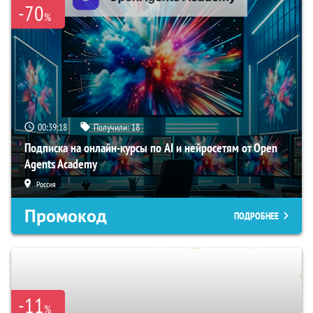
-70
%
00:39:17
Получили:
18
Подписка на онлайн-курсы по AI и нейросетям от Open
Agents Academy
Россия
Промокод
ПОДРОБНЕЕ
-11
%