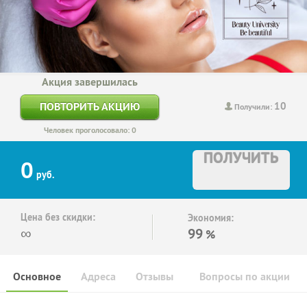
Акция завершилась
10
ПОВТОРИТЬ АКЦИЮ
Получили:
Человек проголосовало: 0
ПОЛУЧИТЬ
0
руб.
Цена без скидки:
Экономия:
∞
99
%
Основное
Адреса
Отзывы
Вопросы по акции