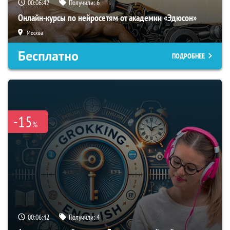
00:06:41
Получили:
6
Онлайн-курсы по нейросетям от академии «Эдюсон»
Москва
Бесплатно
ПОДРОБНЕЕ
-15
%
00:06:41
Получили:
4