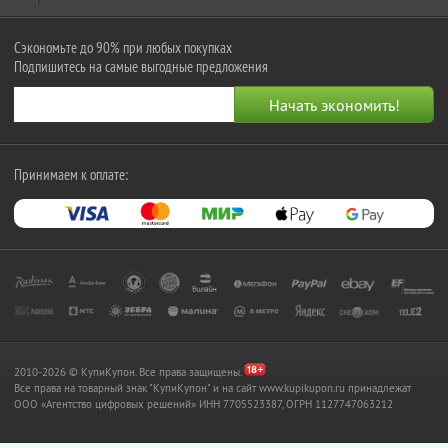
Сэкономьте до 90% при любых покупках
Подпишитесь на самые выгодные предложения
Принимаем к оплате:
2010-2026 © КупиКупон. Все права защищены.
Все права на товарный знак "КупиКупон" и на сайт www.kupikupon.ru принадлежат
OOO «Агентство цифровых решений» ИНН 7705523387, ОГРН 1127747063212