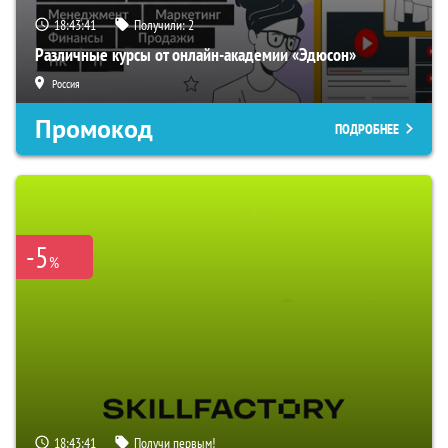
18:43:40
Получили:
2
Различные курсы от онлайн-академии «Эдюсон»
Россия
Промокод
ПОДРОБНЕЕ
-5
%
18:43:40
Получи первым!