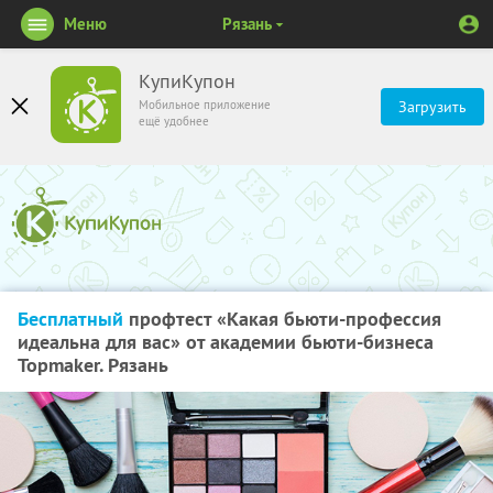
Меню
Рязань
КупиКупон
Мобильное приложение
Загрузить
ещё удобнее
Бесплатный
профтест «Какая бьюти-профессия
идеальна для вас» от академии бьюти-бизнеса
Topmaker. Рязань