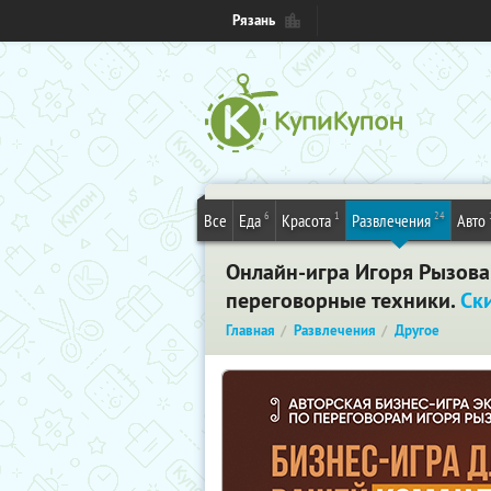
Рязань
6
1
24
Все
Еда
Красота
Развлечения
Авто
Онлайн-игра Игоря Рызова 
переговорные техники.
Ск
Главная
Развлечения
Другое