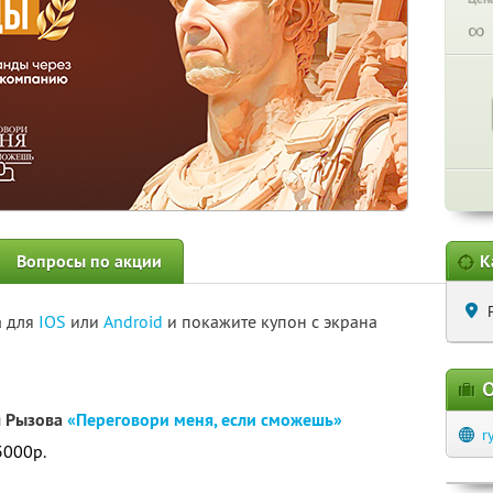
∞
Вопросы по акции
К
а для
IOS
или
Android
и покажите купон с экрана
О
я Рызова
«Переговори меня, если сможешь»
r
3000р.