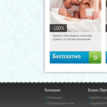
-100
%
Тренинг «Как вернуть в постель
04:01:14
Получили:
16
страсть» от Оксаны Бачинской
Россия
Бесплатно
Компания
Бизнес-Пар
Основное
Давайте сд
Публикации о нас
Заработайт