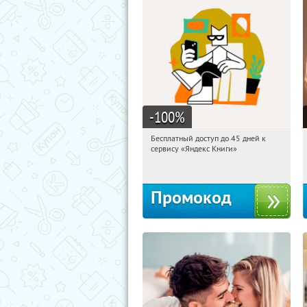
-100
%
Бесплатный доступ до 45 дней к
04:01:14
Получи первым!
сервису «Яндекс Книги»
Россия
Промокод