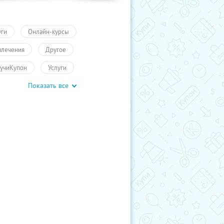
уги
Онлайн-курсы
влечения
Другое
учиКупон
Услуги
Показать все
чение
Другое
Обучение
влечения