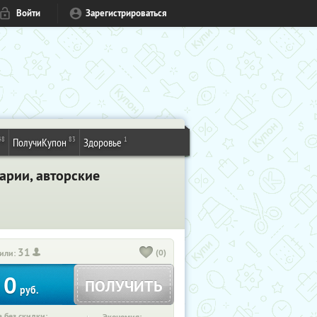
Войти
Зарегистрироваться
48
83
1
ПолучиКупон
Здоровье
арии, авторские
31
(0)
или:
0
ПОЛУЧИТЬ
руб.
 без скидки: