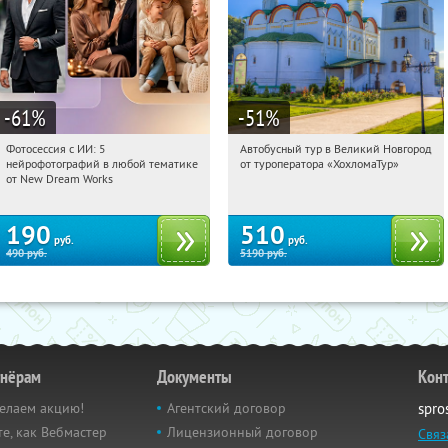
-61
%
-51
%
Фотосессия с ИИ: 5
Автобусный тур в Великий Новгород
04:01:14
Купили:
9
04:01:14
Купили:
2
нейрофотографий в любой тематике
от туроператора «ХохломаТур»
Сенная площадь
Россия
от New Dream Works
190
510
руб.
руб.
490
руб.
5190
руб.
тнёрам
Документы
Кон
елаем акцию!
Агентский договор
spro
е, как Вебмастер
Лицензионный договор
Связ