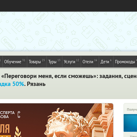
1
31
25
13
12
16
6
Обучение
Товары
Туры
Услуги
Отели
Дети
Промокоды
«Переговори меня, если сможешь»: задания, сцен
идка 50%
. Рязань
Получ
Цена