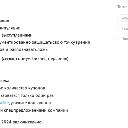
Теги:
Усл
ающих
анипуляции
Раз
д выступлениями
Пол
гументированно защищать свою точку зрения
ов и распознавать ложь
Обу
(семья, социум, бизнес, персонал)
Раз
овека
е количество купонов
зоваться только один раз
сайте
, укажите код купона
ими спецпредложениями компании
а 2024 включительно