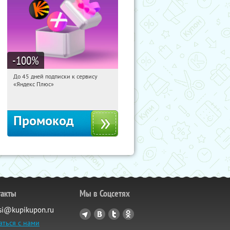
-100
%
До 45 дней подписки к сервису
04:01:14
Получили:
19
«Яндекс Плюс»
Россия
Промокод
такты
Мы в Соцсетях
si@kupikupon.ru
аться с нами