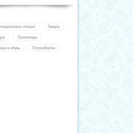
опедические стельки
Товары
ары
Промокоды
жда и обувь
ПолучиКупон