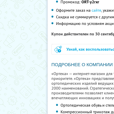
Промокод:
ORT-y2rxr
Оформите заказ на
сайте
, укаж
Скидка не суммируется с друг
Информацию по условиям акци
Купон действителен по 30 сентя
Узнай, как воспользовать
ПОДРОБНЕЕ О КОМПАНИИ
«Ортека» — интернет-магазин для т
приоритете. «Ортека» представля
ортопедических изделий ведущих
2000 наименований. Стратегичес
производителями позволяет клиен
впечатляющих инновациях и полу
Ортопедическая обувь и стел
Компрессионный трикотаж дл