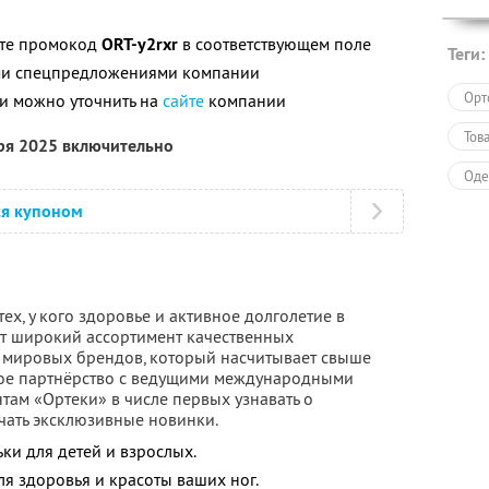
ите промокод
ORT-y2rxr
в соответствующем поле
Теги:
ими спецпредложениями компании
Орт
и можно уточнить на
сайте
компании
Тов
бря 2025 включительно
Оде
ся купоном
ех, у кого здоровье и активное долголетие в
ет широкий ассортимент качественных
 мировых брендов, который насчитывает свыше
кое партнёрство с ведущими международными
там «Ортеки» в числе первых узнавать о
чать эксклюзивные новинки.
ьки для детей и взрослых.
я здоровья и красоты ваших ног.