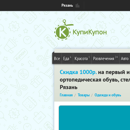
Рязань
6
1
24
Все
Еда
Красота
Развлечения
Авто
Скидка 1000р.
на первый и
ортопедическая обувь, сте
Рязань
Главная
Товары
Одежда и обувь