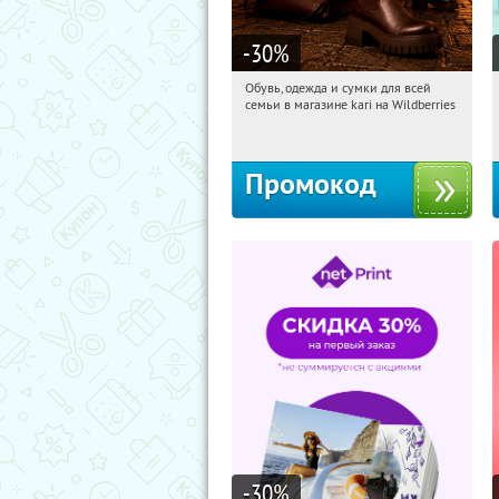
-30
%
Обувь, одежда и сумки для всей
05:36:45
Получили:
31
семьи в магазине kari на Wildberries
Россия
Промокод
-30
%