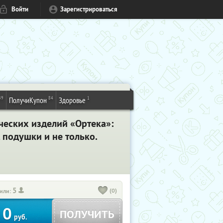
Войти
Зарегистрироваться
49
84
1
ПолучиКупон
Здоровье
ческих изделий «Ортека»:
 подушки и не только.
5
(0)
или:
0
ПОЛУЧИТЬ
руб.