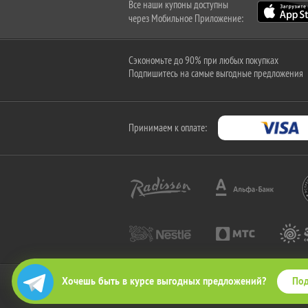
Все наши купоны доступны
через Мобильное Приложение:
Сэкономьте до 90% при любых покупках
Подпишитесь на самые выгодные предложения
Принимаем к оплате:
Под
Хочешь быть в курсе выгодных предложений?
2010-2026 © КупиКупон. Все права защищены.
Все права на товарный знак "КупиКупон" и на сайт