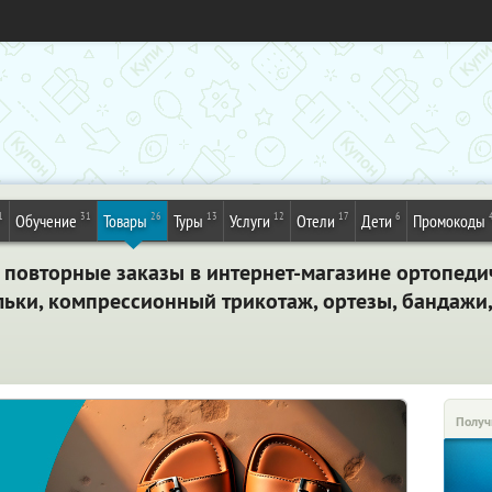
1
31
26
13
12
17
6
Обучение
Товары
Туры
Услуги
Отели
Дети
Промокоды
 повторные заказы в интернет-магазине ортопеди
льки, компрессионный трикотаж, ортезы, бандажи,
Получ