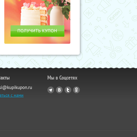
такты
Мы в Соцсетях
si@kupikupon.ru
аться с нами