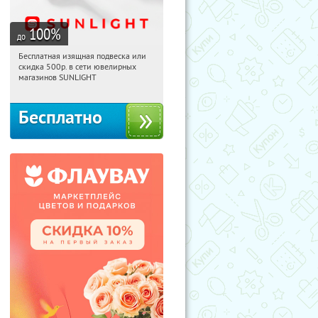
100
%
до
Бесплатная изящная подвеска или
05:36:45
Получили:
74
скидка 500р. в сети ювелирных
Россия
магазинов SUNLIGHT
Бесплатно