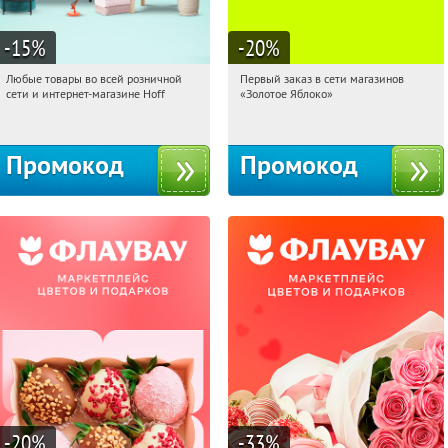
-15
%
-20
%
Любые товары во всей розничной
Первый заказ в сети магазинов
05:36:45
Получили:
83
05:36:45
Получи первым!
сети и интернет-магазине Hoff
«Золотое Яблоко»
Москва, 1-й Волоколамский проезд,
Россия
10с1
Промокод
Промокод
-20
%
-33
%