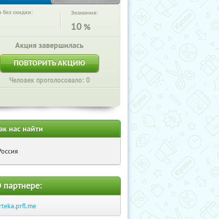
 без скидки:
Экономия:
10
%
Акция завершилась
ПОВТОРИТЬ АКЦИЮ
Человек проголосовало: 0
ак нас найти
Россия
 партнере:
rteka.prfl.me