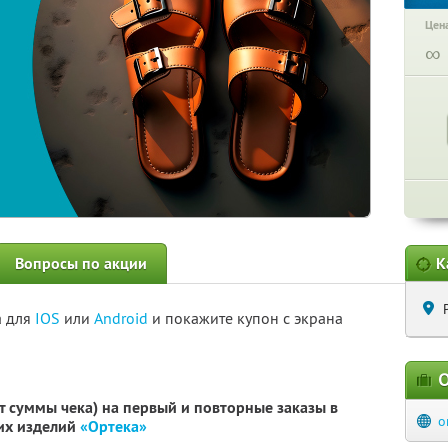
Цена
∞
Вопросы по акции
К
а для
IOS
или
Android
и покажите купон с экрана
О
т суммы чека) на первый и повторные заказы в
o
их изделий
«Ортека»