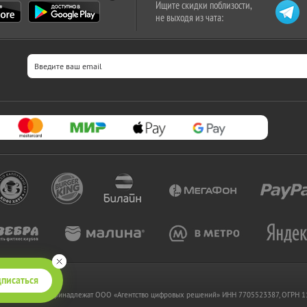
Ищите скидки поблизости,
не выходя из чата:
писаться
 www.kupikupon.ru принадлежат OOO «Агентство цифровых решений» ИНН 7705523387, ОГРН