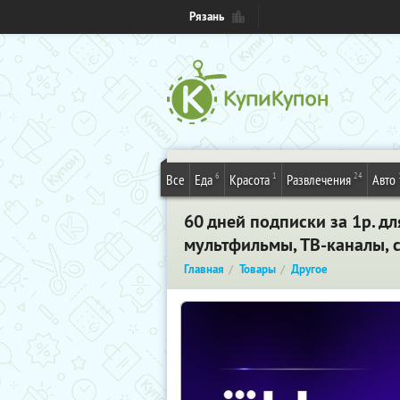
Рязань
6
1
24
Все
Еда
Красота
Развлечения
Авто
60 дней подписки за 1р. д
мультфильмы, ТВ-каналы, 
Главная
Товары
Другое