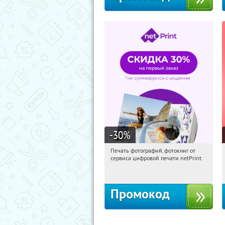
-30
%
Печать фотографий, фотокниг от
19:29:44
Получили:
4
сервиса цифровой печати netPrint
Россия
Промокод