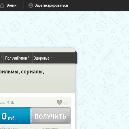
Войти
Зарегистрироваться
48
83
1
ПолучиКупон
Здоровье
фильмы, сериалы,
9
(0)
или:
0
ПОЛУЧИТЬ
руб.
 без скидки: