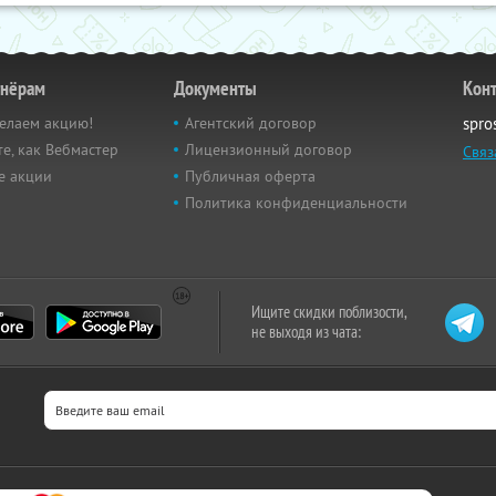
тнёрам
Документы
Кон
елаем акцию!
Агентский договор
spro
е, как Вебмастер
Лицензионный договор
Связ
е акции
Публичная оферта
Политика конфиденциальности
Ищите скидки поблизости,
не выходя из чата: