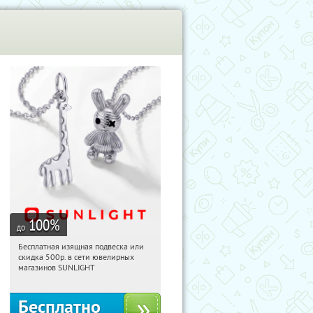
100
%
до
Бесплатная изящная подвеска или
19:29:44
Получили:
73
скидка 500р. в сети ювелирных
Россия
магазинов SUNLIGHT
Бесплатно