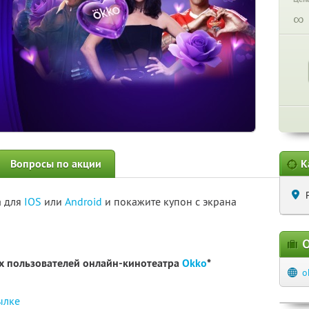
∞
Вопросы по акции
К
а для
IOS
или
Android
и покажите купон с экрана
О
ых пользователей онлайн-кинотеатра
Okko
*
o
ылке