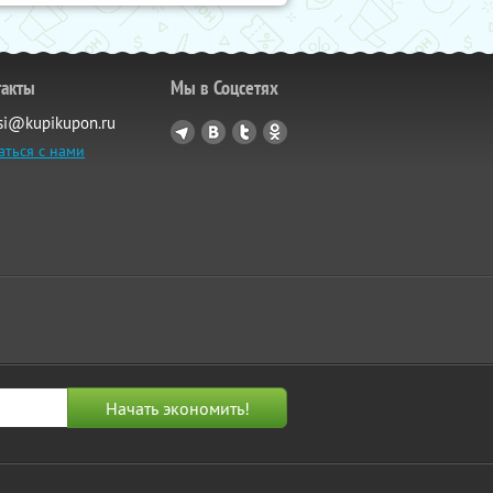
такты
Мы в Соцсетях
si@kupikupon.ru
аться с нами