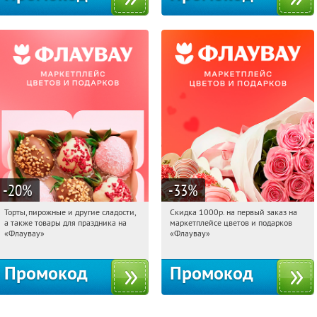
-20
%
-33
%
Торты, пирожные и другие сладости,
Скидка 1000р. на первый заказ на
19:29:44
Получили:
6
19:29:44
Получили:
18
а также товары для праздника на
маркетплейсе цветов и подарков
Россия
Россия
«Флаувау»
«Флаувау»
Промокод
Промокод