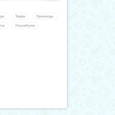
ары
Товары
Промокоды
гое
ПолучиКупон