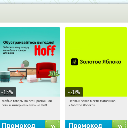
-15
%
-20
%
Любые товары во всей розничной
Первый заказ в сети магазинов
19:29:44
Получили:
83
19:29:44
Получи первым!
сети и интернет-магазине Hoff
«Золотое Яблоко»
Москва, 1-й Волоколамский проезд,
Россия
10с1
Промокод
Промокод