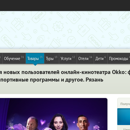
1
31
25
13
12
16
6
Обучение
Товары
Туры
Услуги
Отели
Дети
Промокоды
ля новых пользователей онлайн-кинотеатра Okko: 
спортивные программы и другое. Рязань
Получ
Цена