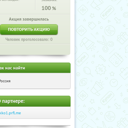
Экономия:
100
%
Акция завершилась
ПОВТОРИТЬ АКЦИЮ
Человек проголосовало: 0
ак нас найти
Россия
 партнере:
kko1.prfl.me