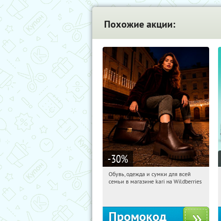
Похожие акции:
-30
%
Обувь, одежда и сумки для всей
19:29:44
Получи первым!
семьи в магазине kari на Wildberries
Россия
Промокод