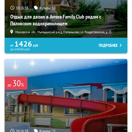
10:26:37
Купили:
10
Отдых для двоих в Avrora Family Club рядом с
Пяловским водохранилищем
Московская обл., Мытищинский р-н, д. Степаньково, ул. Рождественская, д. 25
1426
ПОДРОБНЕЕ
от
руб.
до
60600
руб.
30
%
до
10:26:37
Купили:
22