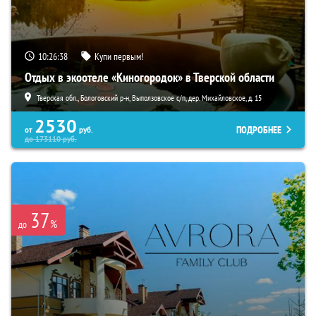
10:26:37
Купи первым!
Отдых в экоотеле «Киногородок» в Тверской области
Тверская обл., Бологовский р-н, Выползовское с/п, дер. Михайловское, д. 15
2530
ПОДРОБНЕЕ
от
руб.
до
173110
руб.
37
%
до