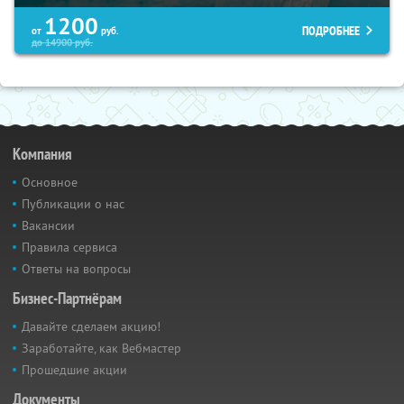
1200
ПОДРОБНЕЕ
от
руб.
до
14900
руб.
Компания
Основное
Публикации о нас
Вакансии
Правила сервиса
Ответы на вопросы
Бизнес-Партнёрам
Давайте сделаем акцию!
Заработайте, как Вебмастер
Прошедшие акции
Документы