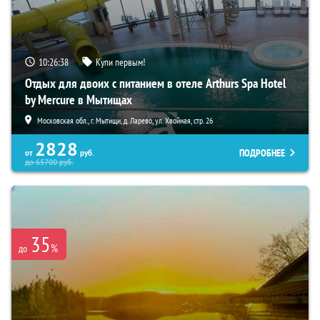
10:26:37
Купи первым!
Отдых для двоих с питанием в отеле Arthurs Spa Hotel
by Mercure в Мытищах
Московская обл., г. Мытищи, д. Ларево, ул. Хвойная, стр. 26
2828
ПОДРОБНЕЕ
от
руб.
до
65700
руб.
35
%
до