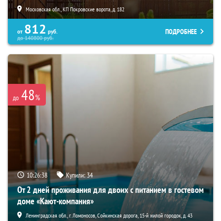
Московская обл., КП Покровские ворота, д. 182
812
ПОДРОБНЕЕ
от
руб.
до
140800
руб.
48
%
до
10:26:37
Купили:
34
От 2 дней проживания для двоих с питанием в гостевом
доме «Кают-компания»
Ленинградская обл., г. Ломоносов, Сойкинская дорога, 15-й жилой городок, д. 43