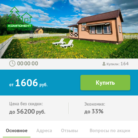
164
:
:
Купили:
1606
от
руб.
Цена без скидки:
Экономия:
56200
33%
до
до
руб.
Основное
Адреса
Отзывы
Вопросы по акции