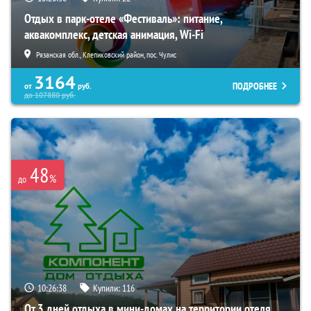
Отдых в парк-отеле «Фестиваль»: питание,
аквакомплекс, детская анимация, Wi-Fi
Рязанская обл., Клепиковский район, пос. Чулис
3164
ПОДРОБНЕЕ
от
руб.
до
107880
руб.
48
%
до
10:26:37
Купили:
116
От 3 дней отдыха в мини-домах на территории отеля