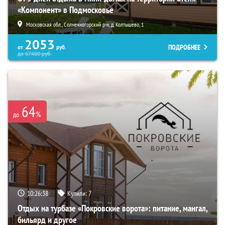
«Компонент» в Подмосковье
Московская обл., Солнечногорский р-н, д. Колтышево, 1
2053
ПОДРОБНЕЕ
от
руб.
до
67400
руб.
64
%
до
10:26:37
Купили:
7
Отдых на турбазе «Покровские ворота»: питание, мангал,
бильярд и другое