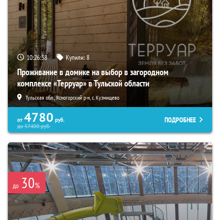
10:26:37
Купили:
8
Проживание в домике на выбор в загородном
комплексе «Терруар» в Тульской области
Тульская обл., Ясногорский р-н, с. Кузмищево
4780
ПОДРОБНЕЕ
от
руб.
до
57400
руб.
30
%
до