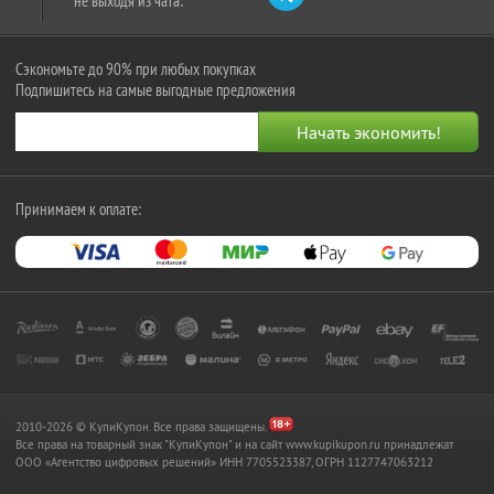
не выходя из чата:
Сэкономьте до 90% при любых покупках
Подпишитесь на самые выгодные предложения
Принимаем к оплате:
2010-2026 © КупиКупон. Все права защищены.
Все права на товарный знак "КупиКупон" и на сайт www.kupikupon.ru принадлежат
OOO «Агентство цифровых решений» ИНН 7705523387, ОГРН 1127747063212