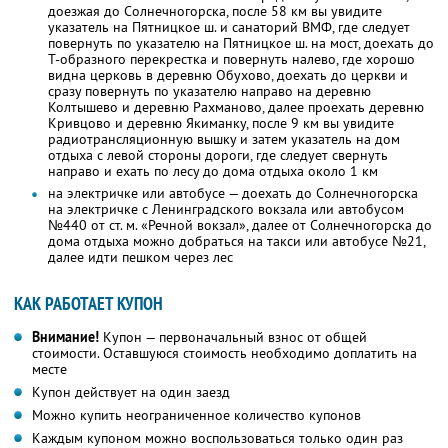
доезжая до Солнечногорска, после 58 км вы увидите
указатель на Пятницкое ш. и санаторий ВМФ, где следует
повернуть по указателю на Пятницкое ш. на мост, доехать до
Т-образного перекрестка и повернуть налево, где хорошо
видна церковь в деревню Обухово, доехать до церкви и
сразу повернуть по указателю направо на деревню
Колтышево и деревню Рахманово, далее проехать деревню
Кривцово и деревню Якиманку, после 9 км вы увидите
радиотрансляционную вышку и затем указатель на дом
отдыха с левой стороны дороги, где следует свернуть
направо и ехать по лесу до дома отдыха около 1 км
на электричке или автобусе — доехать до Солнечногорска
на электричке с Ленинградского вокзала или автобусом
№440 от ст. м. «Речной вокзал», далее от Солнечногорска до
дома отдыха можно добраться на такси или автобусе №21,
далее идти пешком через лес
КАК РАБОТАЕТ КУПОН
Внимание!
Купон — первоначальный взнос от общей
стоимости. Оставшуюся стоимость необходимо доплатить на
месте
Купон действует на один заезд
Можно купить неограниченное количество купонов
Каждым купоном можно воспользоваться только один раз