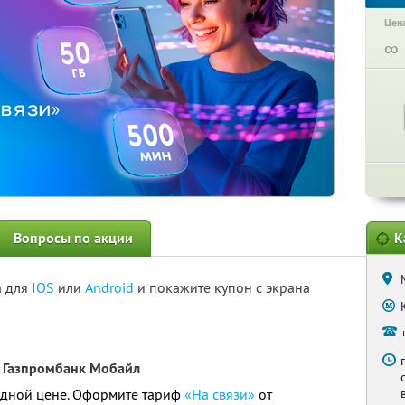
Цена
∞
Вопросы по акции
К
а для
IOS
или
Android
и покажите купон с экрана
 Газпромбанк Мобайл
годной цене. Оформите тариф
«На связи»
от