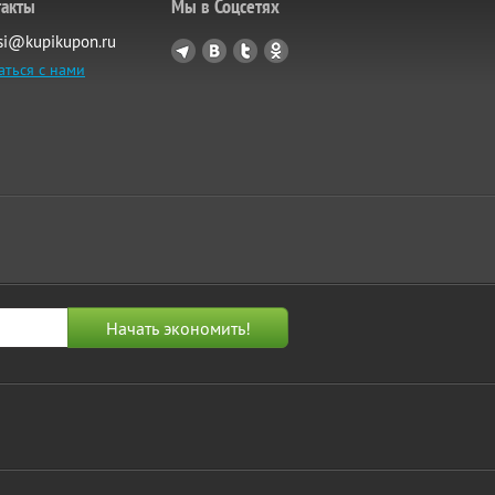
такты
Мы в Соцсетях
si@kupikupon.ru
аться с нами