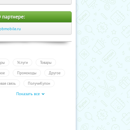
 партнере:
pbmobile.ru
ары
Услуги
Товары
ное
Промокоды
Другое
овая связь
ПолучиКупон
Показать все