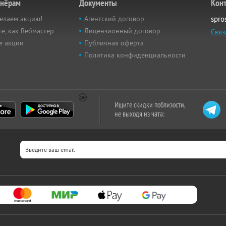
тнёрам
Документы
Кон
елаем акцию!
Агентский договор
spro
е, как Вебмастер
Лицензионный договор
Связ
е акции
Публичная оферта
Политика конфиденциальности
Ищите скидки поблизости,
не выходя из чата: