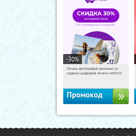
-30
%
Печать фотографий, фотокниг от
08:50:22
Получили:
4
сервиса цифровой печати netPrint
Россия
Промокод