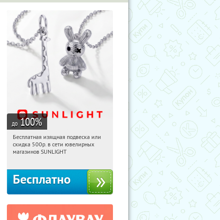
100
%
до
Бесплатная изящная подвеска или
08:50:22
Получили:
73
скидка 500р. в сети ювелирных
Россия
магазинов SUNLIGHT
Бесплатно