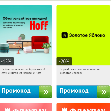
-15
%
-20
%
Любые товары во всей розничной
Первый заказ в сети магазинов
08:50:22
Получили:
83
08:50:22
Получи первым!
сети и интернет-магазине Hoff
«Золотое Яблоко»
Москва, 1-й Волоколамский проезд,
Россия
10с1
Промокод
Промокод