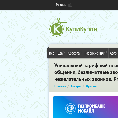
Рязань
6
1
24
Все
Еда
Красота
Развлечения
Авто
Уникальный тарифный план 
общения, безлимитные звон
нежелательных звонков. Р
Главная
Товары
Другое