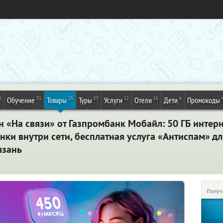
1
31
25
13
12
16
6
Обучение
Товары
Туры
Услуги
Отели
Дети
Промокоды
«На связи» от Газпромбанк Мобайл: 50 ГБ интерн
ки внутри сети, бесплатная услуга «Антиспам» дл
язань
Получ