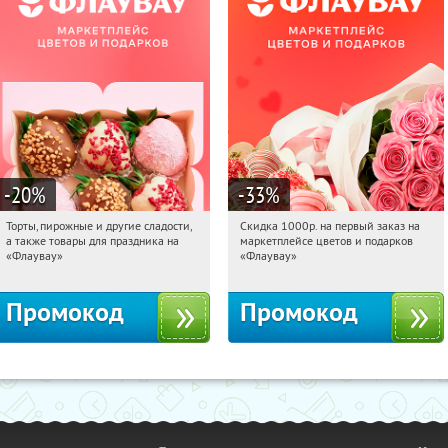
-20
%
-33
%
Торты, пирожные и другие сладости,
Скидка 1000р. на первый заказ на
08:50:22
Получили:
6
08:50:22
Получили:
18
а также товары для праздника на
маркетплейсе цветов и подарков
Россия
Россия
«Флаувау»
«Флаувау»
Промокод
Промокод