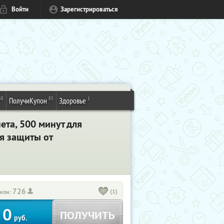
Войти
Зарегистрироваться
48
83
1
ПолучиКупон
Здоровье
ета, 500 минут для
я защиты от
726
(1)
или:
0
ПОЛУЧИТЬ
руб.