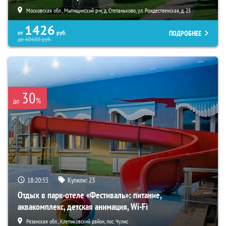
Московская обл., Мытищинский р-н, д. Степаньково, ул. Рождественская, д. 25
1426
ПОДРОБНЕЕ
от
руб.
до
60600
руб.
30
%
до
18:20:53
Купили:
23
Отдых в парк-отеле «Фестиваль»: питание,
аквакомплекс, детская анимация, Wi-Fi
Рязанская обл., Клепиковский район, пос. Чулис