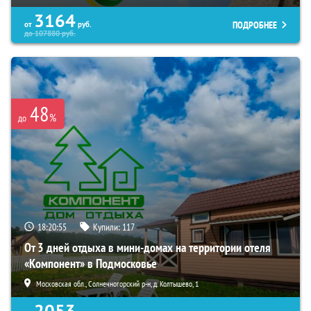
3164
ПОДРОБНЕЕ
от
руб.
до
107880
руб.
48
%
до
18:20:53
Купили:
117
От 3 дней отдыха в мини-домах на территории отеля
«Компонент» в Подмосковье
Московская обл., Солнечногорский р-н, д. Колтышево, 1