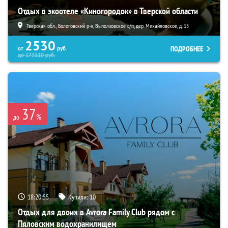
Отдых в экоотеле «Киногородок» в Тверской области
Тверская обл., Бологовский р-н, Выползовское с/п, дер. Михайловское, д. 15
2530
ПОДРОБНЕЕ
от
руб.
до
173110
руб.
37
%
до
18:20:53
Купили:
10
Отдых для двоих в Avrora Family Club рядом с
Пяловским водохранилищем