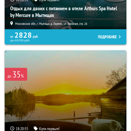
Отдых для двоих с питанием в отеле Arthurs Spa Hotel
by Mercure в Мытищах
Московская обл., г. Мытищи, д. Ларево, ул. Хвойная, стр. 26
2828
ПОДРОБНЕЕ
от
руб.
до
65700
руб.
35
%
до
18:20:53
Купи первым!