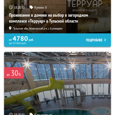
18:20:53
Купили:
8
Проживание в домике на выбор в загородном
комплексе «Терруар» в Тульской области
Тульская обл., Ясногорский р-н, с. Кузмищево
4780
ПОДРОБНЕЕ
от
руб.
до
57400
руб.
30
%
до
18:20:53
Купи первым!