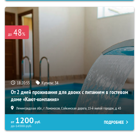
48
%
до
18:20:53
Купили:
34
От 2 дней проживания для двоих с питанием в гостевом
доме «Кают-компания»
Ленинградская обл., г. Ломоносов, Сойкинская дорога, 15-й жилой городок, д. 43
1200
ПОДРОБНЕЕ
от
руб.
до
14900
руб.