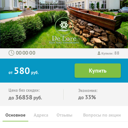
88
:
:
Купили:
580
от
руб.
Цена без скидки:
Экономия:
36858
33%
до
до
руб.
Основное
Адреса
Отзывы
Вопросы по акции