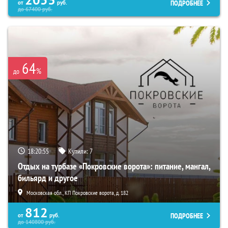
2053
ПОДРОБНЕЕ
от
руб.
до
67400
руб.
64
%
до
18:20:53
Купили:
7
Отдых на турбазе «Покровские ворота»: питание, мангал,
бильярд и другое
Московская обл., КП Покровские ворота, д. 182
812
ПОДРОБНЕЕ
от
руб.
до
140800
руб.