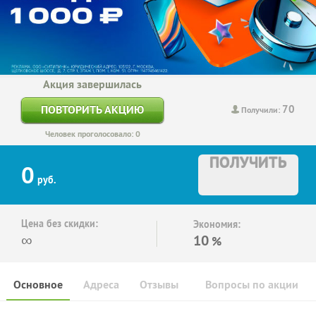
Акция завершилась
70
ПОВТОРИТЬ АКЦИЮ
Получили:
Человек проголосовало: 0
ПОЛУЧИТЬ
0
руб.
Цена без скидки:
Экономия:
∞
10
%
Основное
Адреса
Отзывы
Вопросы по акции