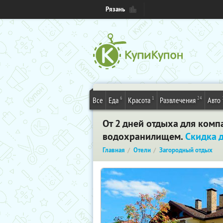
Рязань
6
1
24
Все
Еда
Красота
Развлечения
Авто
От 2 дней отдыха для комп
водохранилищем.
Скидка 
Главная
Отели
Загородный отдых