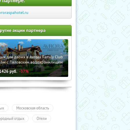
 партнере:
vroraspahotel.ru
ругие акции партнера
ых для двоих в Avrora Family Club
дом с Пяловским водохранилищем
1426
руб.
-37%
ых
Московская область
ородный отдых
Отели