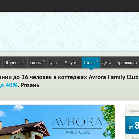
1
31
26
13
12
16
6
Обучение
Товары
Туры
Услуги
Отели
Дети
Промокоды
ании до 16 человек в коттеджах Avrora Family Clu
до 40%
. Рязань
Купил
от
Цена