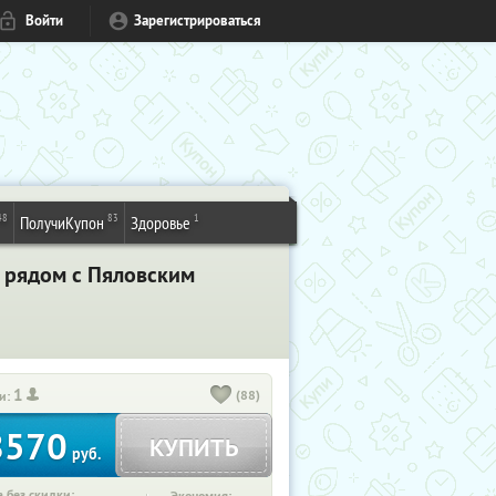
Войти
Зарегистрироваться
48
83
1
ПолучиКупон
Здоровье
b рядом с Пяловским
1
(88)
и:
8570
КУПИТЬ
руб.
 без скидки: