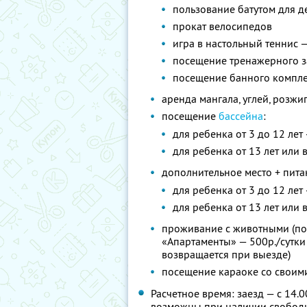
пользование батутом для де
прокат велосипедов
игра в настольный теннис 
посещение тренажерного за
посещение банного комплек
аренда мангала, углей, розжи
посещение
бассейна
:
для ребенка от 3 до 12 лет
для ребенка от 13 лет или 
дополнительное место + пита
для ребенка от 3 до 12 лет
для ребенка от 13 лет или 
проживание с животными (по
«Апартаменты» — 500р./сутки
возвращается при выезде)
посещение караоке со своими
Расчетное время: заезд — с 14.0
возможны при наличии свободн