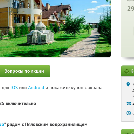
2
Вопросы по акции
К
а для
IOS
или
Android
и покажите купон с экрана
025 включительно
ub
* рядом с Пяловским водохранилищем