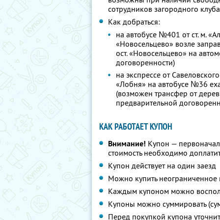
сотрудников загородного клуба
Как добраться:
на автобусе №401 от ст. м. «А
«Новосельцево» возле заправк
ост. «Новосельцево» на авто
договоренности)
на экспрессе от Савеловского 
«Лобня» на автобусе №36 еха
(возможен трансфер от дерев
предварительной договоренн
КАК РАБОТАЕТ КУПОН
Внимание!
Купон — первоначал
стоимость необходимо доплатит
Купон действует на один заезд
Можно купить неограниченное 
Каждым купоном можно восполь
Купоны можно суммировать (су
Перед покупкой купона уточни