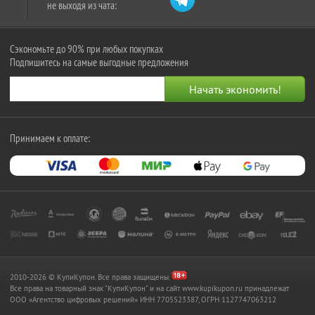
не выходя из чата:
Сэкономьте до 90% при любых покупках
Подпишитесь на самые выгодные предложения
Принимаем к оплате:
2010-2026 © КупиКупон. Все права защищены.
Все права на товарный знак "КупиКупон" и на сайт www.kupikupon.ru принадлежат
OOO «Агентство цифровых решений» ИНН 7705523387, ОГРН 1127747063212