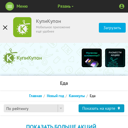
Меню
Рязань
КупиКупон
Мобильное приложение
Загрузить
ещё удобнее
Еда
Главная
Новый год
Каникулы
Еда
Показать на карте
По рейтингу
ПОКАЗАТЬ БОЛЬШЕ АКЦИЙ